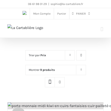
Passer
06 61 98 01 29
|
sophie@la-cartabliere.fr
au
Mon Compte
Panier
PANIER
contenu
Trier par
Prix
Montrer
9 produits