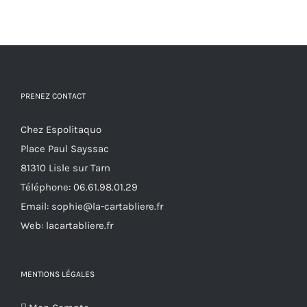
sur
a
la
plusieurs
page
variations.
du
Les
produit
options
PRENEZ CONTACT
peuvent
Chez Espolitaquo
être
Place Paul Sayssac
choisies
81310 Lisle sur Tarn
sur
Téléphone:
06.61.98.01.29
la
Email:
sophie@la-cartabliere.fr
page
Web: lacartabliere.fr
du
produit
MENTIONS LÉGALES