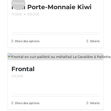
Promo!
Midi Porte-Monnaie Kiwi
Plage
17,00
€
–
29,00
€
de
prix :
17,00€
Choix des options
à
Ce
Détails
29,00€
produit
a
plusieurs
Frontal
variations.
29,00
€
Les
options
peuvent
être
Choix des options
Ce
Détails
choisies
produit