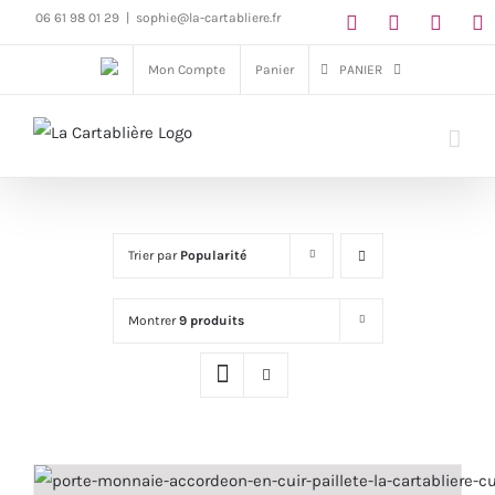
Passer
06 61 98 01 29
|
sophie@la-cartabliere.fr
au
Mon Compte
Panier
PANIER
contenu
Trier par
Popularité
Montrer
9 produits