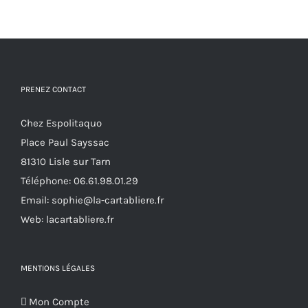
a
la
plusieurs
page
variations.
du
Les
produit
options
PRENEZ CONTACT
peuvent
Chez Espolitaquo
être
Place Paul Sayssac
choisies
81310 Lisle sur Tarn
sur
Téléphone:
06.61.98.01.29
la
Email:
sophie@la-cartabliere.fr
page
Web: lacartabliere.fr
du
produit
MENTIONS LÉGALES
Mon Compte