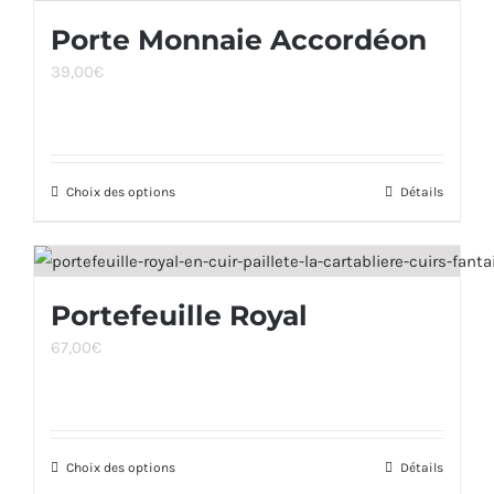
Porte Monnaie Accordéon
39,00
€
Choix des options
Ce
Détails
produit
a
plusieurs
Portefeuille Royal
variations.
67,00
€
Les
options
peuvent
être
Choix des options
Ce
Détails
choisies