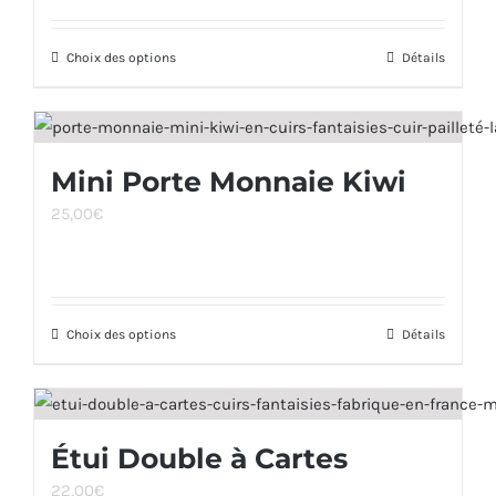
peuvent
17,00€
être
Choix des options
à
Ce
Détails
choisies
29,00€
produit
sur
a
la
plusieurs
page
Mini Porte Monnaie Kiwi
variations.
du
25,00
€
Les
produit
options
peuvent
être
Choix des options
Ce
Détails
choisies
produit
sur
a
la
plusieurs
page
Étui Double à Cartes
variations.
du
22,00
€
Les
produit