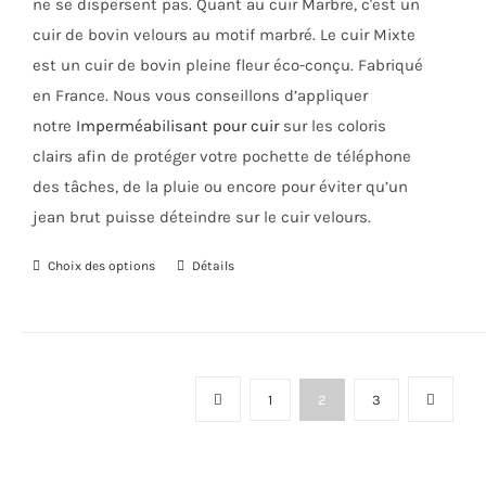
ne se dispersent pas.
Quant au cuir Marbre, c'est un
cuir de bovin velours au motif marbré. Le cuir Mixte
est un cuir de bovin pleine fleur éco-conçu. Fabriqué
en France. Nous vous conseillons d’appliquer
notre
Imperméabilisant pour cuir
sur les coloris
clairs afin de protéger votre pochette de téléphone
des tâches, de la pluie ou encore pour éviter qu’un
jean brut puisse déteindre sur le cuir velours.
Choix des options
Ce
Détails
produit
a
plusieurs
variations.
1
2
3
Les
options
peuvent