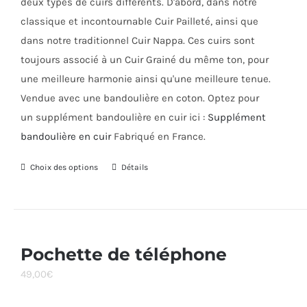
deux types de cuirs différents. D'abord, dans notre
classique et incontournable Cuir Pailleté, ainsi que
dans notre traditionnel Cuir Nappa. Ces cuirs sont
toujours associé à un Cuir Grainé du même ton, pour
une meilleure harmonie ainsi qu'une meilleure tenue.
Vendue avec une bandoulière en coton. Optez pour
un supplément bandoulière en cuir ici :
Supplément
bandoulière en cuir
Fabriqué en France.
Choix des options
Ce
Détails
produit
a
plusieurs
variations.
Pochette de téléphone
Les
49,00
€
options
peuvent