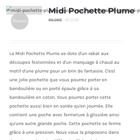
variations.
Midi Pochette Plume
Les
Le
Le
45,00
€
90,00
€
Promo!
options
prix
prix
peuvent
initial
actuel
être
était :
est :
choisies
La Midi Pochette Plume se dote d'un rabat aux
90,00€.
45,00€.
sur
découpes festonnées et d'un marquage à chaud au
la
motif d'une plume pour un brin de fantaisie. C'est
page
une jolie pochette que vous pourrez porter en
du
bandoulière ou en porté épaule grâce à sa
produit
bandoulière en coton. Vous pourrez porter cette
pochette aussi bien en soirée qu'en journée. Elle
contient une poche avec fermeture à glissière ainsi
qu'une autre grande poche. Cette pochette se ferme
grâce à une pression. Nous vous la proposons dans