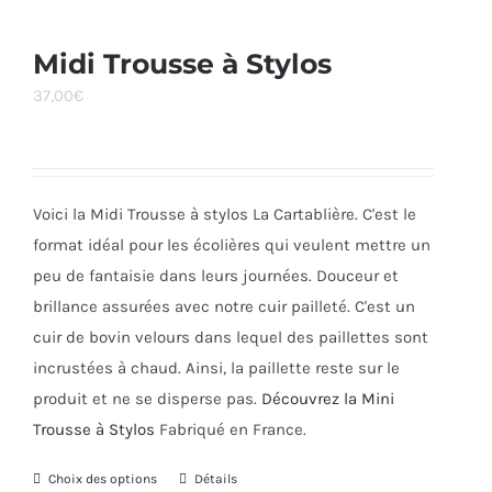
plusieurs
variations.
Midi Trousse à Stylos
Les
37,00
€
options
peuvent
être
choisies
Voici la Midi Trousse à stylos La Cartablière. C'est le
sur
format idéal pour les écolières qui veulent mettre un
la
peu de fantaisie dans leurs journées. Douceur et
page
brillance assurées avec notre cuir pailleté. C'est un
du
cuir de bovin velours dans lequel des paillettes sont
produit
incrustées à chaud. Ainsi, la paillette reste sur le
produit et ne se disperse pas.
Découvrez la Mini
Trousse à Stylos
Fabriqué en France.
Choix des options
Ce
Détails