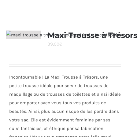
produit
a
plusieurs
variations.
Maxi Trousse à Trésor
Les
39,00
€
options
peuvent
être
choisies
Incontournable ! La Maxi Trousse à Trésors, une
sur
petite trousse idéale pour servir de trousses de
la
maquillage ou de trousses de toilettes et ainsi idéale
page
pour emporter avec vous tous vos produits de
du
beautés. Ainsi, plus aucun risque de les perdre dans
produit
votre sac. Elle est évidemment féminine par ses
cuirs fantaisies, et éthique par sa fabrication