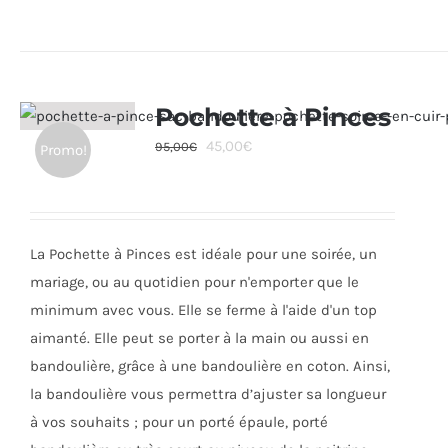
produit
a
plusieurs
variations.
Pochette à Pinces
Les
Le
Le
45,00
€
95,00
€
Promo!
options
prix
prix
peuvent
initial
actuel
être
était :
est :
choisies
La Pochette à Pinces est idéale pour une soirée, un
95,00€.
45,00€.
sur
mariage, ou au quotidien pour n'emporter que le
la
minimum avec vous. Elle se ferme à l'aide d'un top
page
aimanté. Elle peut se porter à la main ou aussi en
du
bandoulière, grâce à une bandoulière en coton. Ainsi,
produit
la bandoulière vous permettra d’ajuster sa longueur
à vos souhaits ; pour un porté épaule, porté