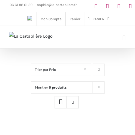
Passer
06 61 98 01 29
|
sophie@la-cartabliere.fr
au
Mon Compte
Panier
PANIER
contenu
Trier par
Prix
Montrer
9 produits