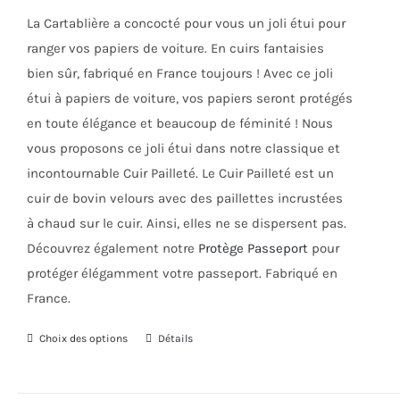
était :
est :
choisies
La Cartablière a concocté pour vous un joli étui pour
45,00€.
35,00€.
sur
ranger vos papiers de voiture. En cuirs fantaisies
la
bien sûr, fabriqué en France toujours ! Avec ce joli
page
étui à papiers de voiture, vos papiers seront protégés
du
en toute élégance et beaucoup de féminité ! Nous
produit
vous proposons ce joli étui dans notre classique et
incontournable Cuir Pailleté. Le Cuir Pailleté est un
cuir de bovin velours avec des paillettes incrustées
à chaud sur le cuir. Ainsi, elles ne se dispersent pas.
Découvrez également notre
Protège Passeport
pour
protéger élégamment votre passeport. Fabriqué en
France.
Choix des options
Ce
Détails
produit
a