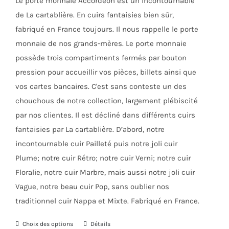
Le porte monnaie Accordéon est un incontournable
sur
de La cartablière. En cuirs fantaisies bien sûr,
la
fabriqué en France toujours. Il nous rappelle le porte
page
monnaie de nos grands-mères. Le porte monnaie
du
possède trois compartiments fermés par bouton
produit
pression pour accueillir vos pièces, billets ainsi que
vos cartes bancaires. C'est sans conteste un des
chouchous de notre collection, largement plébiscité
par nos clientes. Il est décliné dans différents cuirs
fantaisies par La cartablière. D’abord, notre
incontournable cuir Pailleté puis notre joli cuir
Plume; notre cuir Rétro; notre cuir Verni; notre cuir
Floralie, notre cuir Marbre, mais aussi notre joli cuir
Vague, notre beau cuir Pop, sans oublier nos
traditionnel cuir Nappa et Mixte. Fabriqué en France.
Choix des options
Ce
Détails