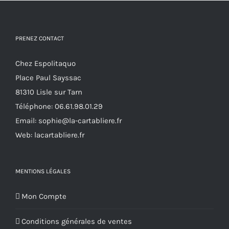
être
choisies
PRENEZ CONTACT
sur
la
Chez Espolitaquo
page
Place Paul Sayssac
du
81310 Lisle sur Tarn
produit
Téléphone:
06.61.98.01.29
Email:
sophie@la-cartabliere.fr
Web: lacartabliere.fr
MENTIONS LÉGALES
Mon Compte
Conditions générales de ventes