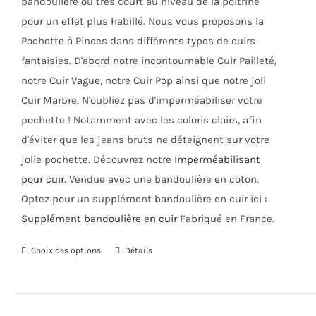
bandoulière ou très court au niveau de la poitrine
pour un effet plus habillé. Nous vous proposons la
Pochette à Pinces dans différents types de cuirs
fantaisies. D'abord notre incontournable Cuir Pailleté,
notre Cuir Vague, notre Cuir Pop ainsi que notre joli
Cuir Marbre. N'oubliez pas d'imperméabiliser votre
pochette ! Notamment avec les coloris clairs, afin
d'éviter que les jeans bruts ne déteignent sur votre
jolie pochette. Découvrez notre
Imperméabilisant
pour cuir
. Vendue avec une bandoulière en coton.
Optez pour un supplément bandoulière en cuir ici :
Supplément bandoulière en cuir
Fabriqué en France.
Choix des options
Ce
Détails
produit
a
plusieurs