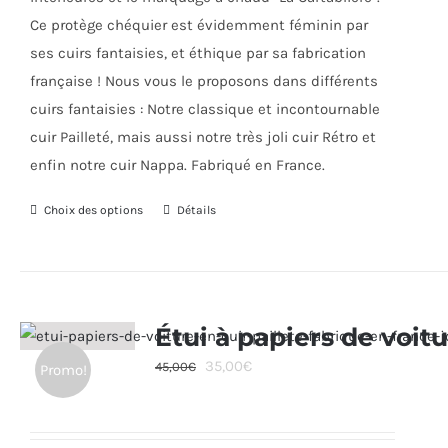
la
Ce protège chéquier est évidemment féminin par
page
ses cuirs fantaisies, et éthique par sa fabrication
du
française ! Nous vous le proposons dans différents
produit
cuirs fantaisies : Notre classique et incontournable
cuir Pailleté, mais aussi notre très joli cuir Rétro et
enfin notre cuir Nappa. Fabriqué en France.
Choix des options
Ce
Détails
produit
a
plusieurs
variations.
Étui à papiers de voit
Les
Le
Le
35,00
€
45,00
€
Promo!
options
prix
prix
peuvent
initial
actuel
être