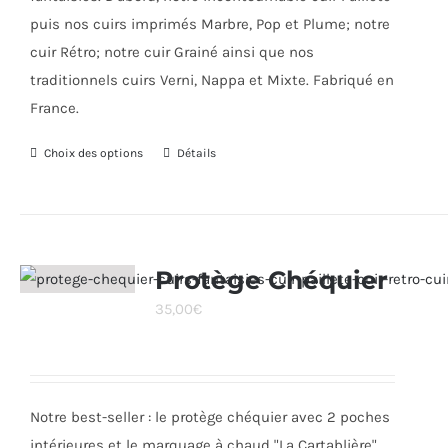
puis nos cuirs imprimés Marbre, Pop et Plume; notre
cuir Rétro; notre cuir Grainé ainsi que nos
traditionnels cuirs Verni, Nappa et Mixte. Fabriqué en
France.
Choix des options
Ce
Détails
produit
a
plusieurs
variations.
Protège Chéquier
Les
35,00
€
options
peuvent
être
choisies
Notre best-seller : le protège chéquier avec 2 poches
sur
intérieures et le marquage à chaud "La Cartablière".