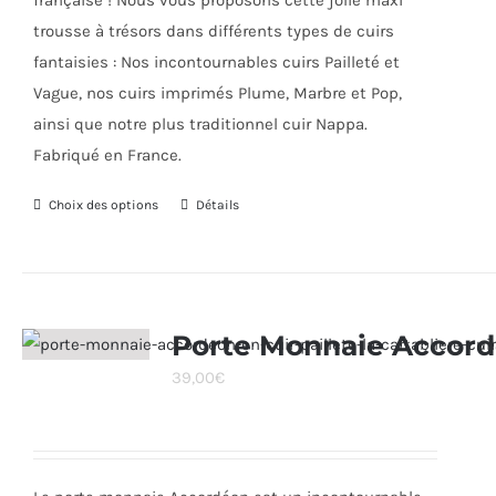
française ! Nous vous proposons cette jolie maxi
trousse à trésors dans différents types de cuirs
fantaisies : Nos incontournables cuirs Pailleté et
Vague, nos cuirs imprimés Plume, Marbre et Pop,
ainsi que notre plus traditionnel cuir Nappa.
Fabriqué en France.
Choix des options
Ce
Détails
produit
a
plusieurs
variations.
Porte Monnaie Accor
Les
39,00
€
options
peuvent
être
choisies