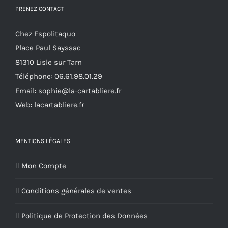
PRENEZ CONTACT
peuvent
être
Chez Espolitaquo
choisies
Place Paul Sayssac
sur
81310 Lisle sur Tarn
la
Téléphone:
06.61.98.01.29
page
Email:
sophie@la-cartabliere.fr
du
Web: lacartabliere.fr
produit
MENTIONS LÉGALES
Mon Compte
Conditions générales de ventes
Politique de Protection des Données