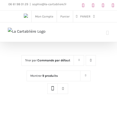
Passer
06 61 98 01 29
|
sophie@la-cartabliere.fr
au
Mon Compte
Panier
PANIER
contenu
Trier par
Commande par défaut
Montrer
9 produits