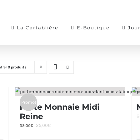
La Cartablière
E-Boutique
Jou
trer
9 produits
Promo!
Porte Monnaie Midi
Reine
6
Le
Le
25,00
€
33,00
€
prix
prix