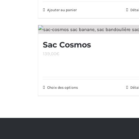
Ajouter au panier
Déta
Sac Cosmos
139,00
€
Choix des options
Ce
Déta
produit
a
plusieurs
variations.
Les