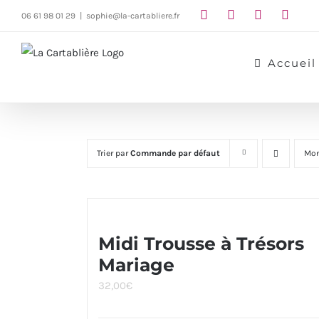
Passer
06 61 98 01 29
|
sophie@la-cartabliere.fr
au
contenu
Accueil
Trier par
Commande par défaut
Mon
Midi Trousse à Trésors
Mariage
32,00
€