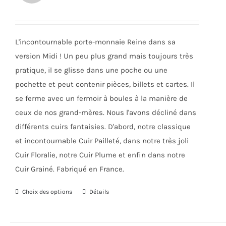
prix
prix
peuvent
initial
actuel
être
était :
est :
choisies
L'incontournable porte-monnaie Reine dans sa
33,00€.
25,00€.
sur
version Midi ! Un peu plus grand mais toujours très
la
pratique, il se glisse dans une poche ou une
page
pochette et peut contenir pièces, billets et cartes. Il
du
se ferme avec un fermoir à boules à la manière de
produit
ceux de nos grand-mères. Nous l'avons décliné dans
différents cuirs fantaisies. D'abord, notre classique
et incontournable Cuir Pailleté, dans notre très joli
Cuir Floralie, notre Cuir Plume et enfin dans notre
Cuir Grainé. Fabriqué en France.
Choix des options
Ce
Détails
produit
a