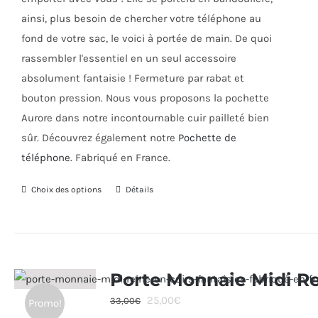
page
ainsi, plus besoin de chercher votre téléphone au
du
fond de votre sac, le voici à portée de main. De quoi
produit
rassembler l'essentiel en un seul accessoire
absolument fantaisie ! Fermeture par rabat et
bouton pression. Nous vous proposons la pochette
Aurore dans notre incontournable cuir pailleté bien
sûr. Découvrez également notre
Pochette de
téléphone
. Fabriqué en France.
Choix des options
Ce
Détails
produit
a
plusieurs
variations.
Porte Monnaie Midi R
Les
Le
Le
25,00
€
33,00
€
Promo!
options