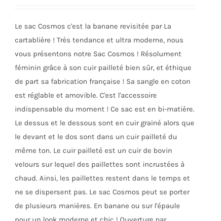
être
choisies
Le sac Cosmos c'est la banane revisitée par La
sur
cartablière ! Très tendance et ultra moderne, nous
la
vous présentons notre Sac Cosmos ! Résolument
page
féminin grâce à son cuir pailleté bien sûr, et éthique
du
de part sa fabrication française ! Sa sangle en coton
produit
est réglable et amovible. C'est l'accessoire
indispensable du moment ! Ce sac est en bi-matière.
Le dessus et le dessous sont en cuir grainé alors que
le devant et le dos sont dans un cuir pailleté du
même ton. Le cuir pailleté est un cuir de bovin
velours sur lequel des paillettes sont incrustées à
chaud. Ainsi, les paillettes restent dans le temps et
ne se dispersent pas. Le sac Cosmos peut se porter
de plusieurs manières. En banane ou sur l'épaule
pour un look moderne et chic ! Ouverture par