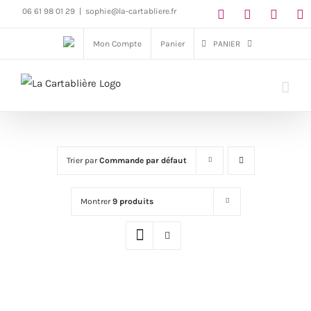
Passer
06 61 98 01 29
|
sophie@la-cartabliere.fr
au
Mon Compte
Panier
PANIER
contenu
Trier par
Commande par défaut
Montrer
9 produits