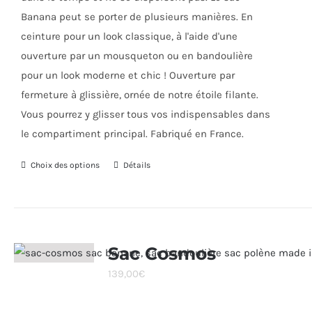
Banana peut se porter de plusieurs manières. En
ceinture pour un look classique, à l'aide d'une
ouverture par un mousqueton ou en bandoulière
pour un look moderne et chic ! Ouverture par
fermeture à glissière, ornée de notre étoile filante.
Vous pourrez y glisser tous vos indispensables dans
le compartiment principal. Fabriqué en France.
Choix des options
Ce
Détails
produit
a
plusieurs
variations.
Sac Cosmos
Les
139,00
€
options
peuvent