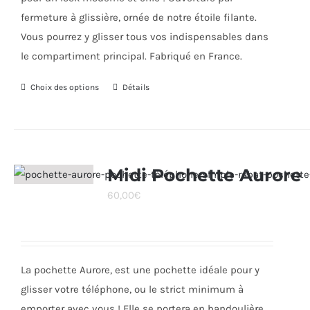
fermeture à glissière, ornée de notre étoile filante.
Vous pourrez y glisser tous vos indispensables dans
le compartiment principal. Fabriqué en France.
Choix des options
Ce
Détails
produit
a
plusieurs
variations.
Midi Pochette Aurore
Les
60,00
€
options
peuvent
être
choisies
La pochette Aurore, est une pochette idéale pour y
sur
glisser votre téléphone, ou le strict minimum à
la
emporter avec vous ! Elle se portera en bandoulière,