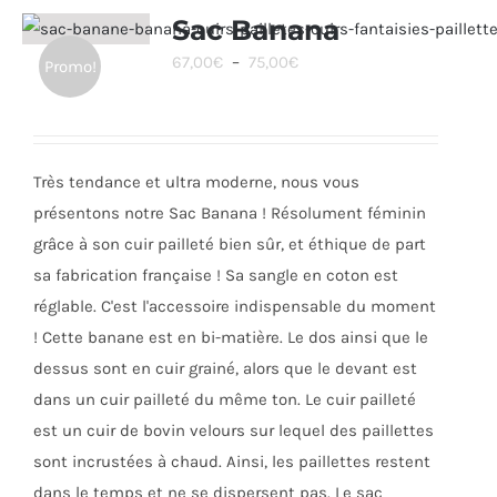
Sac Banana
Plage
67,00
€
–
75,00
€
Promo!
de
prix :
67,00€
Très tendance et ultra moderne, nous vous
à
présentons notre Sac Banana ! Résolument féminin
75,00€
grâce à son cuir pailleté bien sûr, et éthique de part
sa fabrication française ! Sa sangle en coton est
réglable. C'est l'accessoire indispensable du moment
! Cette banane est en bi-matière. Le dos ainsi que le
dessus sont en cuir grainé, alors que le devant est
dans un cuir pailleté du même ton. Le cuir pailleté
est un cuir de bovin velours sur lequel des paillettes
sont incrustées à chaud. Ainsi, les paillettes restent
dans le temps et ne se dispersent pas. Le sac