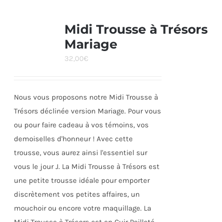
plusieurs
variations.
Midi Trousse à Trésors
Les
Mariage
options
32,00
€
peuvent
être
choisies
Nous vous proposons notre Midi Trousse à
sur
Trésors déclinée version Mariage. Pour vous
la
ou pour faire cadeau à vos témoins, vos
page
demoiselles d'honneur ! Avec cette
du
trousse, vous aurez ainsi l'essentiel sur
produit
vous le jour J. La Midi Trousse à Trésors est
une petite trousse idéale pour emporter
discrètement vos petites affaires, un
mouchoir ou encore votre maquillage. La