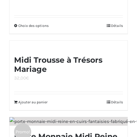
Choix des options
Ce
Détails
produit
a
plusieurs
Midi Trousse à Trésors
variations.
Mariage
Les
options
32,00
€
peuvent
être
Ajouter au panier
Détails
choisies
sur
la
page
Promo!
Porte Monnaie Midi Reine