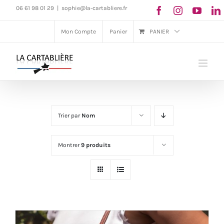
Passer
06 61 98 01 29
|
sophie@la-cartabliere.fr
au
Mon Compte
Panier
PANIER
contenu
Trier par
Nom
Montrer
9 produits