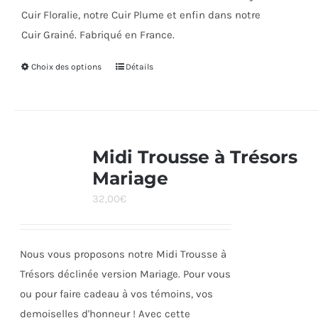
Cuir Floralie, notre Cuir Plume et enfin dans notre
Cuir Grainé. Fabriqué en France.
Choix des options
Ce
Détails
produit
a
plusieurs
variations.
Midi Trousse à Trésors
Les
Mariage
options
32,00
€
peuvent
être
choisies
Nous vous proposons notre Midi Trousse à
sur
Trésors déclinée version Mariage. Pour vous
la
ou pour faire cadeau à vos témoins, vos
page
demoiselles d'honneur ! Avec cette