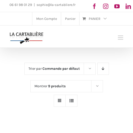
Passer
06 61 98 01 29
|
sophie@la-cartabliere.fr
au
Mon Compte
Panier
PANIER
contenu
Trier par
Commande par défaut
Montrer
9 produits