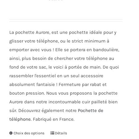
options
peuvent
être
choisies
La pochette Aurore, est une pochette idéale pour y
sur
glisser votre téléphone, ou le strict minimum à
la
emporter avec vous ! Elle se portera en bandoulière,
page
ainsi, plus besoin de chercher votre téléphone au
du
fond de votre sac, le voici à portée de main. De quoi
produit
rassembler l'essentiel en un seul accessoire
absolument fantaisie ! Fermeture par rabat et
bouton pression. Nous vous proposons la pochette
Aurore dans notre incontournable cuir pailleté bien
sûr. Découvrez également notre
Pochette de
téléphone
. Fabriqué en France.
Choix des options
Ce
Détails