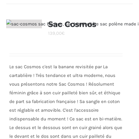
plusieurs
variations.
Les
Sac Cosmos
options
139,00
€
peuvent
être
choisies
sur
Le sac Cosmos c'est la banane revisitée par La
la
cartablière ! Très tendance et ultra moderne, nous
page
vous présentons notre Sac Cosmos ! Résolument
du
féminin grâce à son cuir pailleté bien sûr, et éthique
produit
de part sa fabrication française ! Sa sangle en coton
est réglable et amovible. C'est l'accessoire
indispensable du moment ! Ce sac est en bi-matière.
Le dessus et le dessous sont en cuir grainé alors que
le devant et le dos sont dans un cuir pailleté du