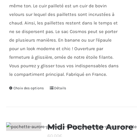
même ton. Le cuir pailleté est un cuir de bovin
velours sur lequel des paillettes sont incrustées à
chaud. Ainsi, les paillettes restent dans le temps et
ne se dispersent pas. Le sac Cosmos peut se porter
de plusieurs manières. En banane ou sur l'épaule
pour un look moderne et chic ! Ouverture par
fermeture à glissière, ornée de notre étoile filante.
Vous pourrez y glisser tous vos indispensables dans
le compartiment principal. Fabriqué en France.
Choix des options
Ce
Détails
produit
a
plusieurs
variations.
Midi Pochette Aurore
Les
60,00
€