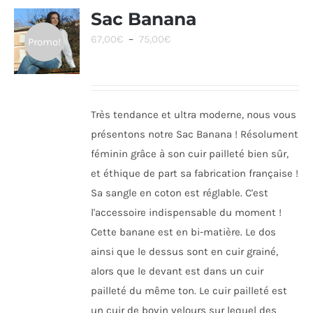
Sac Banana
Plage
67,00
€
–
75,00
€
Promo!
de
prix :
67,00€
Très tendance et ultra moderne, nous vous
à
présentons notre Sac Banana ! Résolument
75,00€
féminin grâce à son cuir pailleté bien sûr,
et éthique de part sa fabrication française !
Sa sangle en coton est réglable. C'est
l'accessoire indispensable du moment !
Cette banane est en bi-matière. Le dos
ainsi que le dessus sont en cuir grainé,
alors que le devant est dans un cuir
pailleté du même ton. Le cuir pailleté est
un cuir de bovin velours sur lequel des