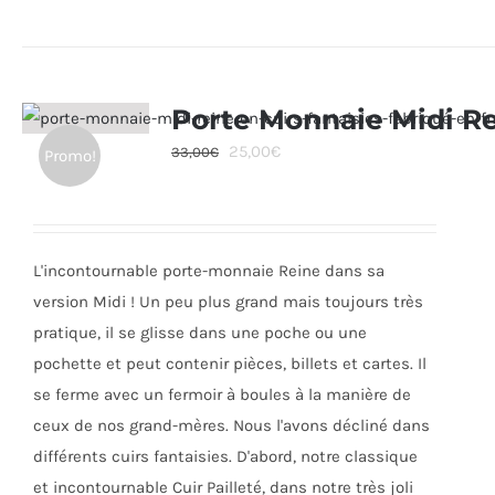
produit
a
plusieurs
variations.
Porte Monnaie Midi R
Les
Le
Le
25,00
€
33,00
€
Promo!
options
prix
prix
peuvent
initial
actuel
être
était :
est :
choisies
L'incontournable porte-monnaie Reine dans sa
33,00€.
25,00€.
sur
version Midi ! Un peu plus grand mais toujours très
la
pratique, il se glisse dans une poche ou une
page
pochette et peut contenir pièces, billets et cartes. Il
du
se ferme avec un fermoir à boules à la manière de
produit
ceux de nos grand-mères. Nous l'avons décliné dans
différents cuirs fantaisies. D'abord, notre classique
et incontournable Cuir Pailleté, dans notre très joli