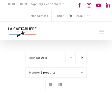
Passer
06 61 98 01 29
|
sophie@la-cartabliere.fr
au
Mon Compte
Panier
PANIER
contenu
Trier par
Date
Montrer
9 produits