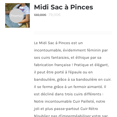
Midi Sac à Pinces
Le
Le
79,00
€
130,00
€
Promo!
prix
prix
initial
actuel
était :
est :
Le Midi Sac à Pinces est un
130,00€.
79,00€.
incontournable, évidemment féminin par
ses cuirs fantaisies, et éthique par sa
fabrication française ! Pratique et élégant,
il peut être porté à l'épaule ou en
bandoulière, grâce à sa bandoulière en cuir.
Il se ferme grâce à un fermoir aimanté. Il
est décliné dans trois cuirs différents :
Notre incontournable Cuir Pailleté, notre
joli et plus passe-partout Cuir Rétro
N'oubliez pas d'imperméabiliser votre sac,