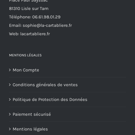
Place Paul Sayssac
la
81310 Lisle sur Tarn
page
Téléphone:
06.61.98.01.29
du
Email:
sophie@la-cartabliere.fr
produit
Web: lacartabliere.fr
MENTIONS LÉGALES
Mon Compte
Conditions générales de ventes
Politique de Protection des Données
Paiement sécurisé
Mentions légales