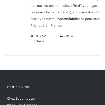
surtout les coloris clairs, afin d'éviter que
les jeans bruts ne déteignent sur votre joli
sac, avec notre
Imperméabilisant pour cuir
.
Fabriqué en France.
Choix des
Ce
Détails
options
produit
a
plusieurs
variations.
Les
options
peuvent
PRENEZ CONTACT
être
choisies
Chez Espolitaquo
sur