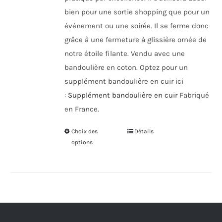
bien pour une sortie shopping que pour un
événement ou une soirée. Il se ferme donc
grâce à une fermeture à glissière ornée de
notre étoile filante. Vendu avec une
bandoulière en coton. Optez pour un
supplément bandoulière en cuir ici
:
Supplément bandoulière en cuir
Fabriqué
en France.
Choix des
Ce
Détails
options
produit
a
plusieurs
variations.
Les
options