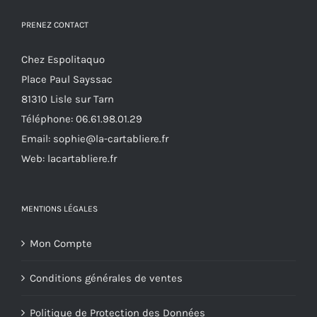
peuvent
PRENEZ CONTACT
être
choisies
Chez Espolitaquo
sur
Place Paul Sayssac
la
81310 Lisle sur Tarn
page
Téléphone:
06.61.98.01.29
du
Email:
sophie@la-cartabliere.fr
produit
Web: lacartabliere.fr
MENTIONS LÉGALES
Mon Compte
Conditions générales de ventes
Politique de Protection des Données