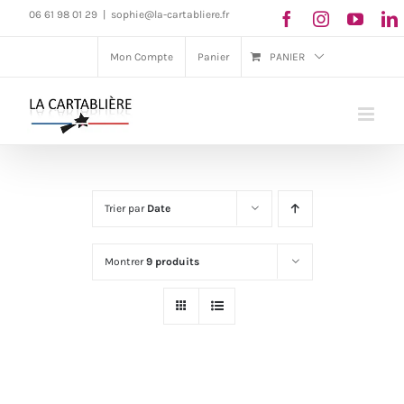
Passer
06 61 98 01 29
|
sophie@la-cartabliere.fr
au
Mon Compte
Panier
PANIER
contenu
Trier par
Date
Montrer
9 produits