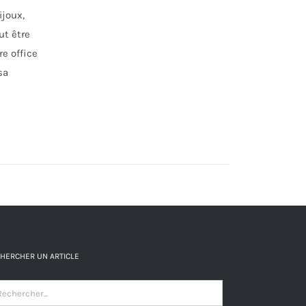
ijoux,
ut être
re office
sa
HERCHER UN ARTICLE