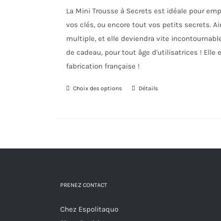
La Mini Trousse à Secrets est idéale pour emp
vos clés, ou encore tout vos petits secrets. A
multiple, et elle deviendra vite incontournable
de cadeau, pour tout âge d'utilisatrices ! Ell
fabrication française !
Choix des options
Ce
Détails
produit
a
plusieurs
variations.
Les
options
PRENEZ CONTACT
peuvent
être
Chez Espolitaquo
choisies