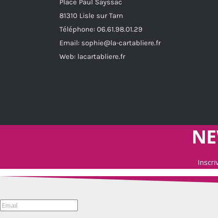
Place Paul Sayssac
sur
81310 Lisle sur Tarn
la
Téléphone:
06.61.98.01.29
page
Email:
sophie@la-cartabliere.fr
du
Web: lacartabliere.fr
produit
NE
Inscr