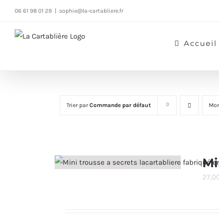
Passer
06 61 98 01 29
|
sophie@la-cartabliere.fr
au
contenu
Accueil
Trier par
Commande par défaut
Mon
Mi
27,0