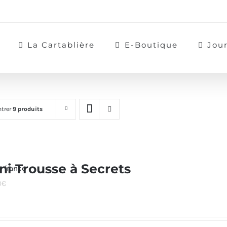
La Cartablière
E-Boutique
Jou
trer
9 produits
ni Trousse à Secrets
0
€