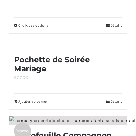
Choix des options
Ce
Détails
produit
a
plusieurs
Pochette de Soirée
variations.
Mariage
Les
options
67,00
€
peuvent
être
Ajouter au panier
Détails
choisies
sur
la
page
Promo!
Portefeuille Compagnon