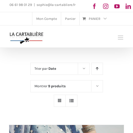
Passer
06 61 98 01 29
|
sophie@la-cartabliere.fr
au
Mon Compte
Panier
PANIER
contenu
Trier par
Date
Montrer
9 produits