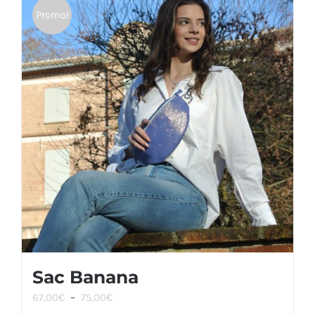
Promo!
Sac Banana
Plage
67,00
€
–
75,00
€