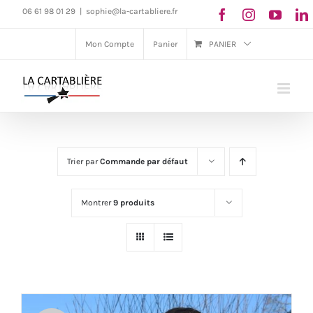
Passer
06 61 98 01 29
|
sophie@la-cartabliere.fr
au
Mon Compte
Panier
PANIER
contenu
Trier par
Commande par défaut
Montrer
9 produits