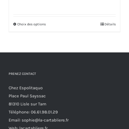
de
prix :
67,00€
Choix des options
Ce
à
Détails
produit
75,00€
a
plusieurs
variations.
Les
options
PRENEZ CONTACT
peuvent
Chez Espolitaquo
être
Place Paul Sayssac
choisies
81310 Lisle sur Tarn
sur
Téléphone:
06.61.98.01.29
la
Email:
sophie@la-cartabliere.fr
page
Web: lacartabliere.fr