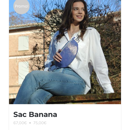
Promo!
Sac Banana
Plage
67,00
€
–
75,00
€