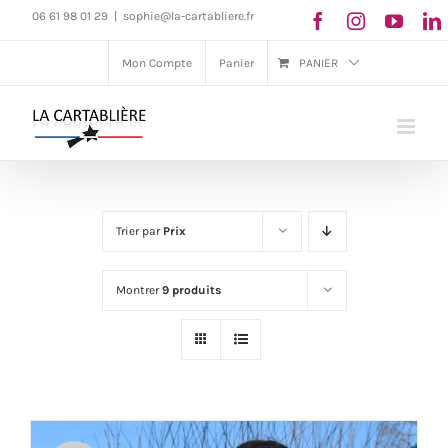
Passer
06 61 98 01 29
|
sophie@la-cartabliere.fr
au
Mon Compte
Panier
PANIER
contenu
Trier par
Prix
Montrer
9 produits