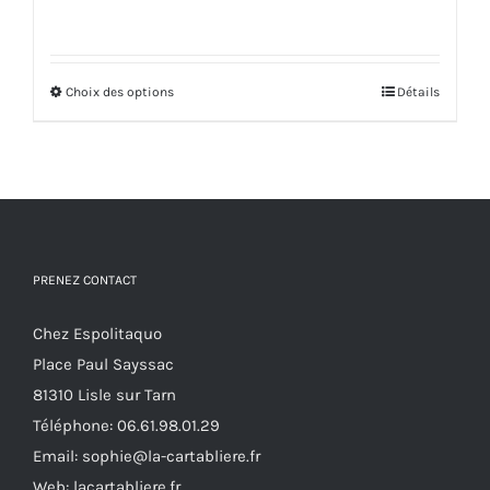
de
prix :
67,00€
Choix des options
Ce
à
Détails
produit
75,00€
a
plusieurs
variations.
Les
options
PRENEZ CONTACT
peuvent
Chez Espolitaquo
être
Place Paul Sayssac
choisies
81310 Lisle sur Tarn
sur
Téléphone:
06.61.98.01.29
la
Email:
sophie@la-cartabliere.fr
page
Web: lacartabliere.fr