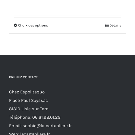
prix
prix
initial
actuel
était :
est :
Choix des options
42,00€.
25,00€.
Ce
Détails
produit
a
plusieurs
variations.
Les
options
PRENEZ CONTACT
peuvent
Chez Espolitaquo
être
Place Paul Sayssac
choisies
81310 Lisle sur Tarn
sur
Téléphone:
06.61.98.01.29
la
Email:
sophie@la-cartabliere.fr
page
Web: lacartabliere.fr