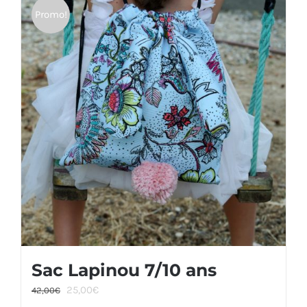
Promo!
Sac Lapinou 7/10 ans
Le
Le
25,00
€
42,00
€