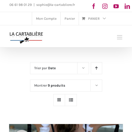
Passer
06 61 98 01 29
|
sophie@la-cartabliere.fr
au
Mon Compte
Panier
PANIER
contenu
Trier par
Date
Montrer
9 produits