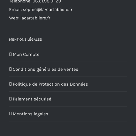
Téléphone:
06.61.98.01.29
la
Email:
sophie@la-cartabliere.fr
page
Web: lacartabliere.fr
du
produit
MENTIONS LÉGALES
Mon Compte
Conditions générales de ventes
Politique de Protection des Données
Paiement sécurisé
Mentions légales