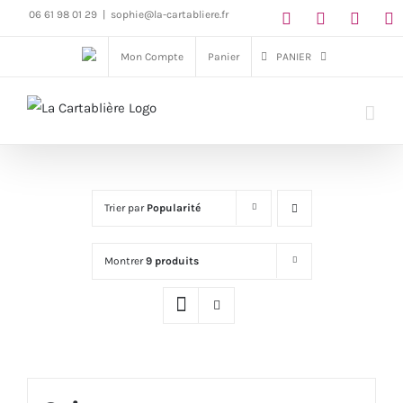
Passer
06 61 98 01 29
|
sophie@la-cartabliere.fr
au
Mon Compte
Panier
PANIER
contenu
Trier par
Popularité
Montrer
9 produits