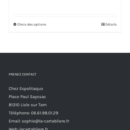
Choix des options
Ce
Détails
produit
a
plusieurs
variations.
Les
options
PRENEZ CONTACT
peuvent
Chez Espolitaquo
être
Place Paul Sayssac
choisies
81310 Lisle sur Tarn
sur
Téléphone:
06.61.98.01.29
la
Email:
sophie@la-cartabliere.fr
page
Web: lacartabliere.fr