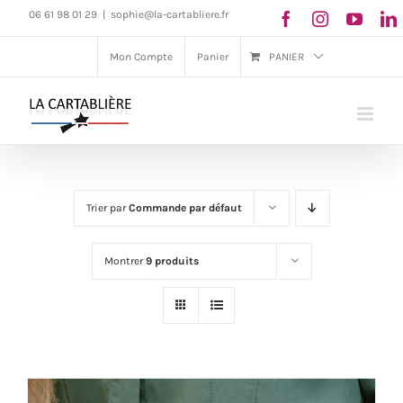
Passer
06 61 98 01 29
|
sophie@la-cartabliere.fr
au
Mon Compte
Panier
PANIER
contenu
Trier par
Commande par défaut
Montrer
9 produits