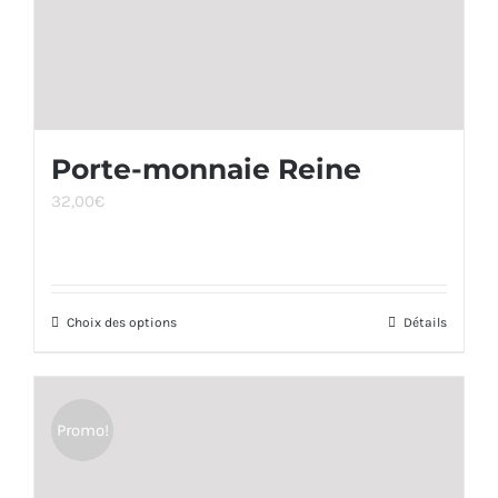
page
du
produit
Porte-monnaie Reine
32,00
€
Choix des options
Ce
Détails
produit
a
plusieurs
Promo!
variations.
Les