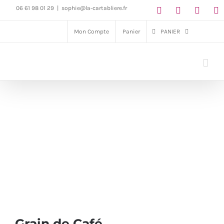
Passer
06 61 98 01 29
|
sophie@la-cartabliere.fr
au
Mon Compte
Panier
PANIER
contenu
Grain de Café