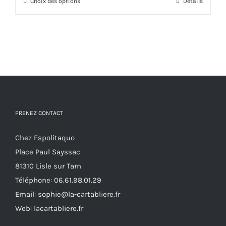
Choix des options
à
Ce
Détails
27,00€
produit
a
plusieurs
variations.
Les
options
peuvent
PRENEZ CONTACT
être
choisies
Chez Espolitaquo
sur
Place Paul Sayssac
la
81310 Lisle sur Tarn
page
Téléphone:
06.61.98.01.29
du
Email:
sophie@la-cartabliere.fr
produit
Web: lacartabliere.fr