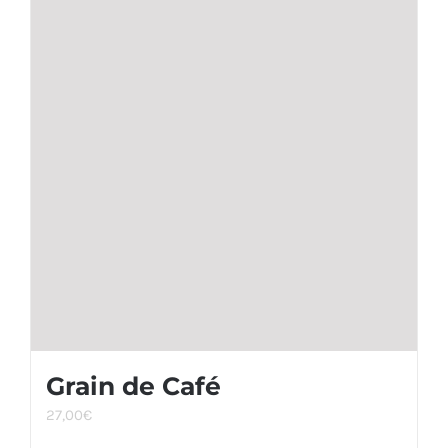
Grain de Café
27,00
€