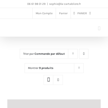
Passer
06 61 98 01 29
|
sophie@la-cartabliere.fr
au
Mon Compte
Panier
PANIER
contenu
Trier par
Commande par défaut
Montrer
9 produits