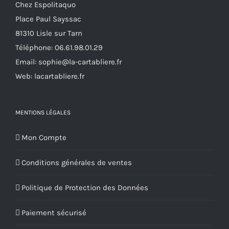
Chez Espolitaquo
être
Place Paul Sayssac
choisies
81310 Lisle sur Tarn
sur
Téléphone:
06.61.98.01.29
la
Email:
sophie@la-cartabliere.fr
page
Web: lacartabliere.fr
du
produit
MENTIONS LÉGALES
Mon Compte
Conditions générales de ventes
Politique de Protection des Données
Paiement sécurisé