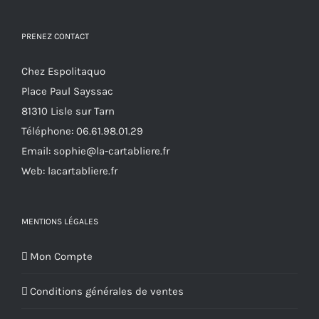
peuvent
PRENEZ CONTACT
être
choisies
Chez Espolitaquo
sur
Place Paul Sayssac
la
81310 Lisle sur Tarn
page
Téléphone:
06.61.98.01.29
du
Email:
sophie@la-cartabliere.fr
produit
Web: lacartabliere.fr
MENTIONS LÉGALES
Mon Compte
Conditions générales de ventes