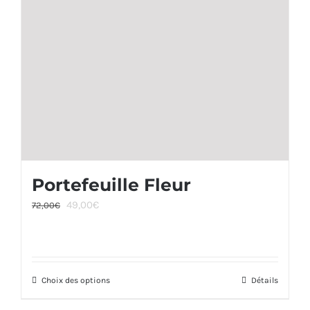
Portefeuille Fleur
Le
Le
49,00
€
72,00
€
prix
prix
initial
actuel
était :
est :
Choix des options
72,00€.
49,00€.
Ce
Détails
produit