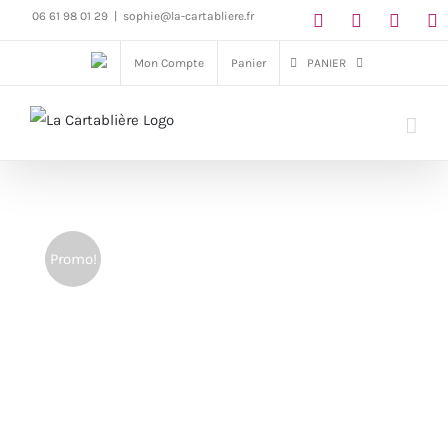
Passer
06 61 98 01 29
|
sophie@la-cartabliere.fr
au
Mon Compte
Panier
PANIER
contenu
Promo!