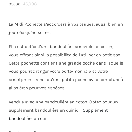
Le
Le
45,00
€
91,00
€
prix
prix
initial
actuel
La Midi Pochette s’accordera à vos tenues, aussi bien en
était :
est :
journée qu’en soirée.
91,00€.
45,00€.
Elle est dotée d’une bandoulière amovible en coton,
vous offrant ainsi la possibilité de l’utiliser en petit sac.
Cette pochette contient une grande poche dans laquelle
vous pourrez ranger votre porte-monnaie et votre
smartphone. Ainsi qu’une petite poche avec fermeture à
glissières pour vos espèces.
Vendue avec une bandoulière en coton. Optez pour un
supplément bandoulière en cuir ici :
Supplément
bandoulière en cuir