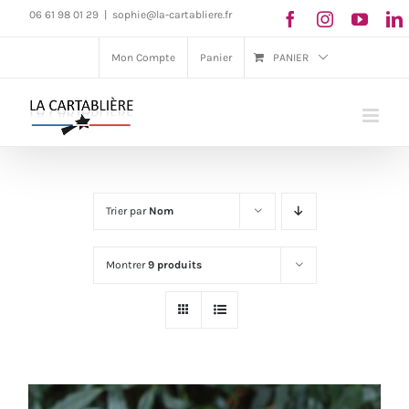
Passer
06 61 98 01 29
|
sophie@la-cartabliere.fr
au
Mon Compte
Panier
PANIER
contenu
Trier par
Nom
Montrer
9 produits