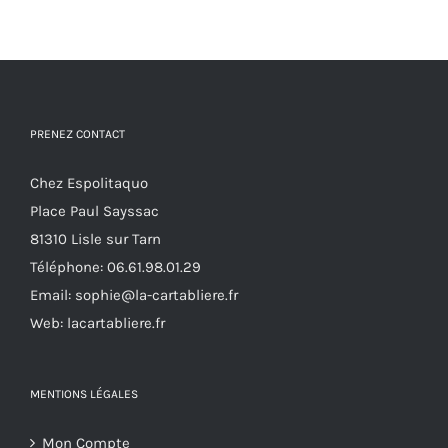
a
la
plusieurs
page
variations.
du
Les
produit
options
PRENEZ CONTACT
peuvent
Chez Espolitaquo
être
Place Paul Sayssac
choisies
81310 Lisle sur Tarn
sur
Téléphone:
06.61.98.01.29
la
Email:
sophie@la-cartabliere.fr
page
Web: lacartabliere.fr
du
produit
MENTIONS LÉGALES
Mon Compte