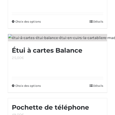
Choix des options
Ce
Détails
produit
a
plusieurs
Étui à cartes Balance
variations.
25,00
€
Les
options
peuvent
être
Choix des options
Ce
Détails
choisies
produit
sur
a
la
Pochette de téléphone
plusieurs
page
49,00
€