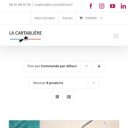
Passer
06 61 98 01 29
|
sophie@la-cartabliere.fr
au
Mon Compte
Panier
PANIER
contenu
Trier par
Commande par défaut
Montrer
9 produits