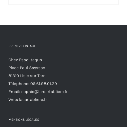
produit
sur
a
la
plusieurs
page
variations.
du
Les
produit
options
PRENEZ CONTACT
peuvent
Chez Espolitaquo
être
Place Paul Sayssac
choisies
81310 Lisle sur Tarn
sur
Téléphone:
06.61.98.01.29
la
Email:
sophie@la-cartabliere.fr
page
Web: lacartabliere.fr
du
produit
MENTIONS LÉGALES