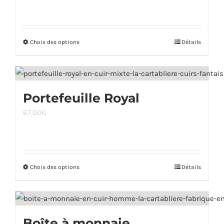
Choix des options
Ce
Détails
produit
a
plusieurs
Portefeuille Royal
variations.
67,00
€
Les
options
peuvent
être
Choix des options
Ce
Détails
choisies
produit
sur
a
la
plusieurs
page
Boîte à monnaie