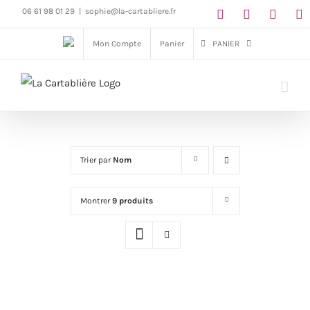
Passer
06 61 98 01 29
|
sophie@la-cartabliere.fr
au
Mon Compte
Panier
PANIER
contenu
Trier par
Nom
Montrer
9 produits