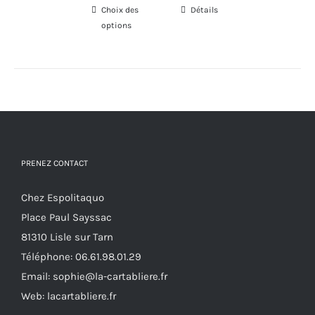
Choix des
Ce
Détails
options
produit
a
plusieurs
variations.
Les
options
peuvent
PRENEZ CONTACT
être
choisies
Chez Espolitaquo
sur
Place Paul Sayssac
la
81310 Lisle sur Tarn
page
Téléphone:
06.61.98.01.29
du
Email:
sophie@la-cartabliere.fr
produit
Web: lacartabliere.fr