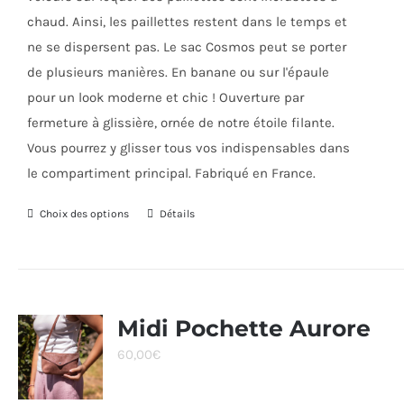
chaud. Ainsi, les paillettes restent dans le temps et
ne se dispersent pas. Le sac Cosmos peut se porter
de plusieurs manières. En banane ou sur l'épaule
pour un look moderne et chic ! Ouverture par
fermeture à glissière, ornée de notre étoile filante.
Vous pourrez y glisser tous vos indispensables dans
le compartiment principal. Fabriqué en France.
Choix des options
Ce
Détails
produit
a
plusieurs
variations.
Midi Pochette Aurore
Les
60,00
€
options
peuvent