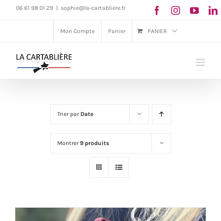
Passer
06 61 98 01 29
|
sophie@la-cartabliere.fr
au
Mon Compte
Panier
PANIER
contenu
Trier par
Date
Montrer
9 produits