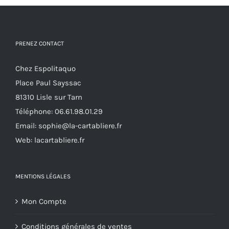
variations.
Les
options
PRENEZ CONTACT
peuvent
Chez Espolitaquo
être
Place Paul Sayssac
choisies
81310 Lisle sur Tarn
sur
Téléphone:
06.61.98.01.29
la
Email:
sophie@la-cartabliere.fr
page
Web: lacartabliere.fr
du
produit
MENTIONS LÉGALES
Mon Compte
Conditions générales de ventes