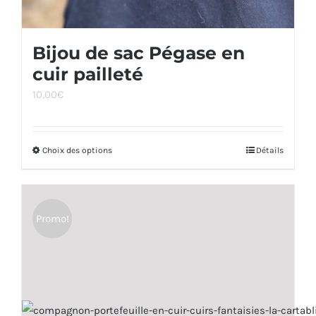
Bijou de sac Pégase en
cuir pailleté
10,00
€
Choix des options
Ce
Détails
produit
a
plusieurs
Promo!
variations.
Les
options
peuvent
être