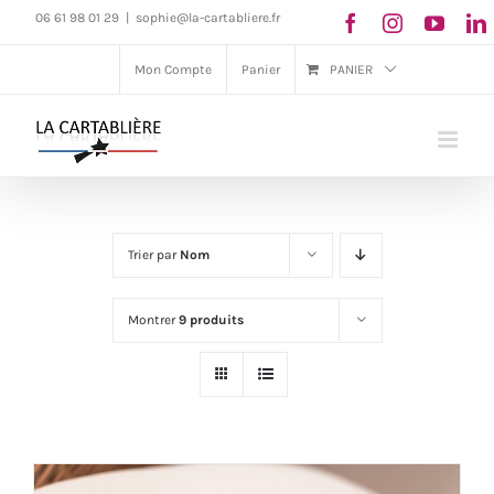
Passer
06 61 98 01 29
|
sophie@la-cartabliere.fr
au
Mon Compte
Panier
PANIER
contenu
Trier par
Nom
Montrer
9 produits