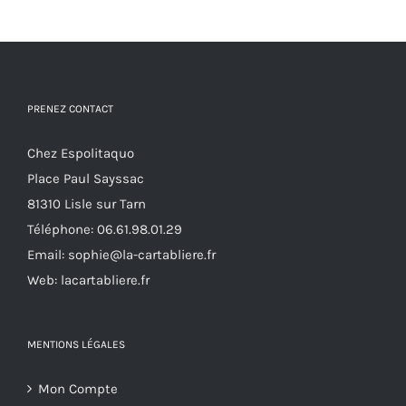
a
la
plusieurs
page
variations.
du
Les
produit
options
PRENEZ CONTACT
peuvent
Chez Espolitaquo
être
Place Paul Sayssac
choisies
81310 Lisle sur Tarn
sur
Téléphone:
06.61.98.01.29
la
Email:
sophie@la-cartabliere.fr
page
Web: lacartabliere.fr
du
produit
MENTIONS LÉGALES
Mon Compte