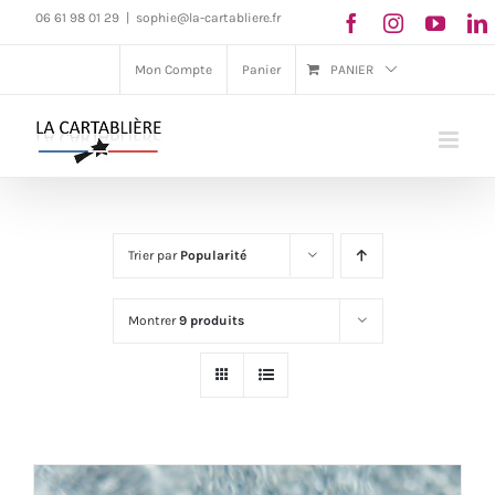
Passer
06 61 98 01 29
|
sophie@la-cartabliere.fr
au
Mon Compte
Panier
PANIER
contenu
Trier par
Popularité
Montrer
9 produits