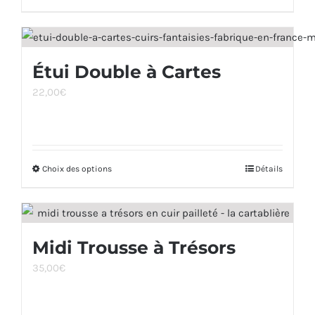
produit
sur
a
la
plusieurs
page
Étui Double à Cartes
variations.
du
22,00
€
Les
produit
options
peuvent
être
Choix des options
Ce
Détails
choisies
produit
sur
a
la
plusieurs
page
Midi Trousse à Trésors
variations.
du
35,00
€
Les
produit
options
peuvent