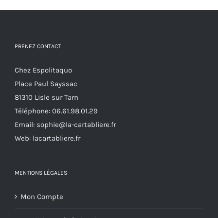
options
peuvent
être
PRENEZ CONTACT
choisies
sur
Chez Espolitaquo
la
Place Paul Sayssac
page
81310 Lisle sur Tarn
du
Téléphone:
06.61.98.01.29
produit
Email:
sophie@la-cartabliere.fr
Web: lacartabliere.fr
MENTIONS LÉGALES
Mon Compte