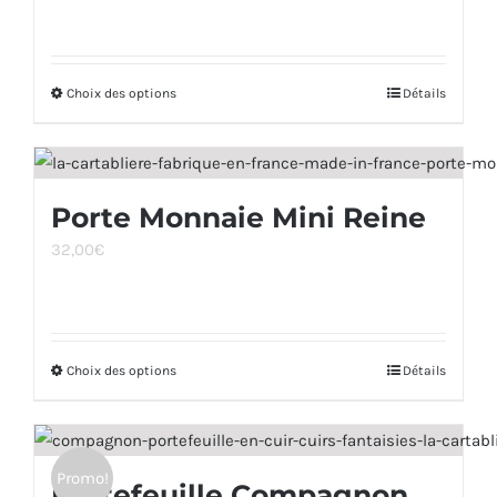
Choix des options
Ce
Détails
produit
a
plusieurs
Porte Monnaie Mini Reine
variations.
32,00
€
Les
options
peuvent
être
Choix des options
Ce
Détails
choisies
produit
sur
a
la
plusieurs
page
Promo!
Portefeuille Compagnon