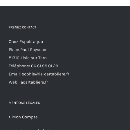
options
peuvent
être
PRENEZ CONTACT
choisies
sur
Chez Espolitaquo
la
Place Paul Sayssac
page
81310 Lisle sur Tarn
du
Téléphone:
06.61.98.01.29
produit
Email:
sophie@la-cartabliere.fr
Web: lacartabliere.fr
MENTIONS LÉGALES
Mon Compte