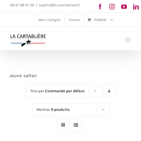
Passer
06 61 98 01 29
|
sophie@la-cartabliere.fr
au
Mon Compte
Panier
PANIER
contenu
Jaune safran
Trier par
Commande par défaut
Montrer
9 produits