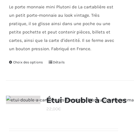
choisies
Le porte monnaie mini Plutoni de La cartablière est
28,00€.
20,00€.
sur
un petit porte-monnaie au look vintage. Très
la
pratique, il se glisse ainsi dans une poche ou une
page
petite pochette et peut contenir pièces, billets et
du
cartes, ainsi que la carte d'identité. Il se ferme avec
produit
un bouton pression. Fabriqué en France.
Choix des options
Ce
Détails
produit
a
plusieurs
variations.
Étui Double à Cartes
Les
22,00
€
options
peuvent
être