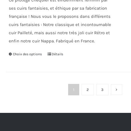
Ce protège chéquier est évidemment féminin par
page
ses cuirs fantaisies, et éthique par sa fabrication
du
française ! Nous vous le proposons dans différents
produit
cuirs fantaisies : Notre classique et incontournable
cuir Pailleté, mais aussi notre très joli cuir Rétro et
enfin notre cuir Nappa. Fabriqué en France.
Choix des options
Ce
Détails
produit
a
plusieurs
variations.
1
2
3
Les
options
peuvent
être
choisies