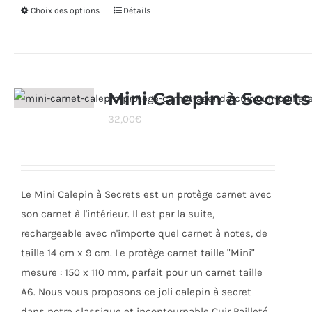
Choix des options
Ce
Détails
produit
a
plusieurs
variations.
Mini Calepin à Secrets
Les
32,00
€
options
peuvent
être
choisies
Le Mini Calepin à Secrets est un protège carnet avec
sur
son carnet à l'intérieur. Il est par la suite,
la
rechargeable avec n'importe quel carnet à notes, de
page
taille 14 cm x 9 cm. Le protège carnet taille "Mini"
du
mesure : 150 x 110 mm, parfait pour un carnet taille
produit
A6. Nous vous proposons ce joli calepin à secret
dans notre classique et incontournable Cuir Pailleté.