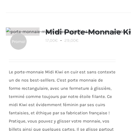
produit
a
plusieurs
variations.
Midi Porte-Monnaie K
Les
Plage
17,00
€
–
29,00
€
Promo!
options
de
peuvent
prix :
être
17,00€
choisies
Le porte-monnaie Midi Kiwi en cuir est sans contexte
à
sur
un de nos best-selllers. C'est porte monnaie de
29,00€
la
forme rectangulaire, avec une fermeture à glissière,
page
terminé comme toujours par notre étoile filante. Ce
du
midi Kiwi est évidemment féminin par ses cuirs
produit
fantaisies, et éthique par sa fabrication française !
Pratique, vous pouvez y glisser votre monnaie, vos
billets ainsi que quelques cartes. Il se glisse partout