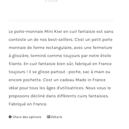
25,00
€
options
peuvent
être
choisies
Le porte-monnaie Mini Kiwi en cuir fantaisie est sans
sur
conteste un de nos best-selllers. C'est un petit porte
la
monnaie de forme rectangulaire, avec une fermeture
page
à glissière, terminé comme toujours par notre étoile
du
filante. En cuir fantaisie bien sûr, fabriqué en France
produit
toujours ! Il se glisse partout : poche, sac à main ou
encore pochette. C'est un cadeau Made in France
idéal pour tous les âges d'utilisatrices. Nous vous le
proposons décliné dans différents cuirs fantaisies.
Fabriqué en France.
Choix des options
Ce
Détails
produit