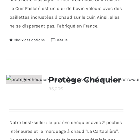
Le Cuir Pailleté est un cuir de bovin velours avec des
paillettes incrustées à chaud sur le cuir. Ainsi, elles
ne se dispersent pas. Fabriqué en France.
Choix des options
Ce
Détails
produit
a
plusieurs
variations.
Protège Chéquier
Les
35,00
€
options
peuvent
être
choisies
Notre best-seller : le protège chéquier avec 2 poches
sur
intérieures et le marquage à chaud "La Cartablière".
la