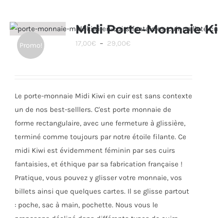
plusieurs
variations.
Midi Porte-Monnaie K
Les
Plage
17,00
€
–
29,00
€
Promo!
options
de
peuvent
prix :
être
17,00€
choisies
Le porte-monnaie Midi Kiwi en cuir est sans contexte
à
sur
un de nos best-selllers. C'est porte monnaie de
29,00€
la
forme rectangulaire, avec une fermeture à glissière,
page
terminé comme toujours par notre étoile filante. Ce
du
midi Kiwi est évidemment féminin par ses cuirs
produit
fantaisies, et éthique par sa fabrication française !
Pratique, vous pouvez y glisser votre monnaie, vos
billets ainsi que quelques cartes. Il se glisse partout
: poche, sac à main, pochette. Nous vous le