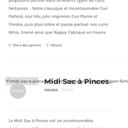
proposons décliné dans différents types de cuirs
fantaisies : Notre classique et incontournable Cuir
Pailleté, nos très jolis imprimés Cuir Plume et
Floralie, puis plus sobre et passe-partout nos cuirs
Rétro, Grainé ainsi que Nappa. Fabriqué en France
Choix des options
Ce
Détails
produit
a
plusieurs
variations.
Midi Sac à Pinces
Les
Le
Le
79,00
€
130,00
€
Promo!
options
prix
prix
peuvent
initial
actuel
être
était :
est :
choisies
Le Midi Sac à Pinces est un incontournable,
130,00€.
79,00€.
sur