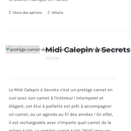
Choix des options
Ce
Détails
produit
a
plusieurs
variations.
Midi Calepin à Secrets
Les
39,00
€
options
peuvent
être
choisies
Le Midi Calepin à Secrets c'est un protège carnet en
sur
cuir avec son carnet à l'intérieur ! Intemporel et
la
élégant, cet étui à paillette est prêt à accompagner
page
un carnet, ou un agenda au fil des années ! En effet,
du
il est rechargeable avec n'importe quel carnet de la
produit
même taille. Le protège carnet taille "Midi" mesure :