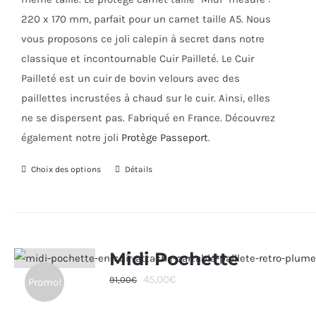
220 x 170 mm, parfait pour un carnet taille A5. Nous
vous proposons ce joli calepin à secret dans notre
classique et incontournable Cuir Pailleté. Le Cuir
Pailleté est un cuir de bovin velours avec des
paillettes incrustées à chaud sur le cuir. Ainsi, elles
ne se dispersent pas. Fabriqué en France. Découvrez
également notre joli
Protège Passeport
.
Choix des options
Ce
Détails
produit
a
plusieurs
variations.
Midi Pochette
Les
Le
Le
45,00
€
91,00
€
Promo!
options
prix
prix
peuvent