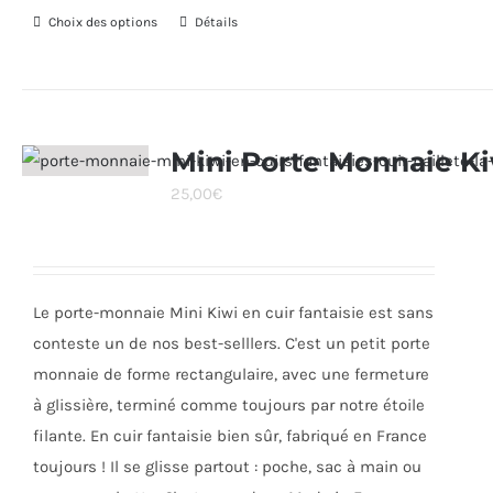
Choix des options
Ce
Détails
produit
a
plusieurs
variations.
Mini Porte Monnaie K
Les
25,00
€
options
peuvent
être
choisies
Le porte-monnaie Mini Kiwi en cuir fantaisie est sans
sur
conteste un de nos best-selllers. C'est un petit porte
la
monnaie de forme rectangulaire, avec une fermeture
page
à glissière, terminé comme toujours par notre étoile
du
filante. En cuir fantaisie bien sûr, fabriqué en France
produit
toujours ! Il se glisse partout : poche, sac à main ou