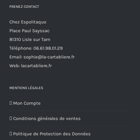
PRENEZ CONTACT
sur
la
Chez Espolitaquo
page
Place Paul Sayssac
du
81310 Lisle sur Tarn
produit
Téléphone:
06.61.98.01.29
Email:
sophie@la-cartabliere.fr
Web: lacartabliere.fr
MENTIONS LÉGALES
Mon Compte
Conditions générales de ventes
Politique de Protection des Données