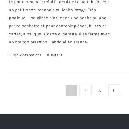
Le porte monnaie mini Plutoni de La cartablière est
28,00€.
20,00€.
sur
un petit porte-monnaie au look vintage. Très
la
pratique, il se glisse ainsi dans une poche ou une
page
petite pochette et peut contenir pièces, billets et
du
cartes, ainsi que la carte d'identité. Il se ferme avec
produit
un bouton pression. Fabriqué en France.
Choix des options
Ce
Détails
produit
a
plusieurs
variations.
1
2
3
Les
options
peuvent
être
choisies