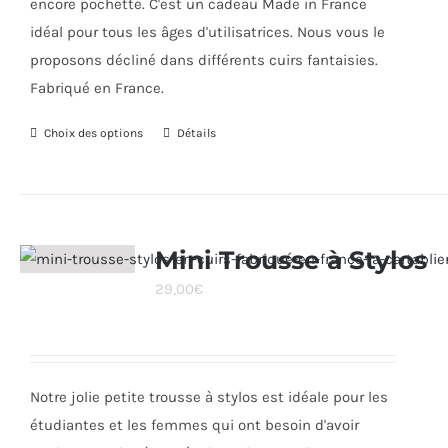
encore pochette. C'est un cadeau Made in France
idéal pour tous les âges d'utilisatrices. Nous vous le
proposons décliné dans différents cuirs fantaisies.
Fabriqué en France.
Choix des options
Ce
Détails
produit
a
plusieurs
variations.
Mini Trousse à Stylos
Les
29,00
€
options
peuvent
être
choisies
Notre jolie petite trousse à stylos est idéale pour les
sur
étudiantes et les femmes qui ont besoin d'avoir
la