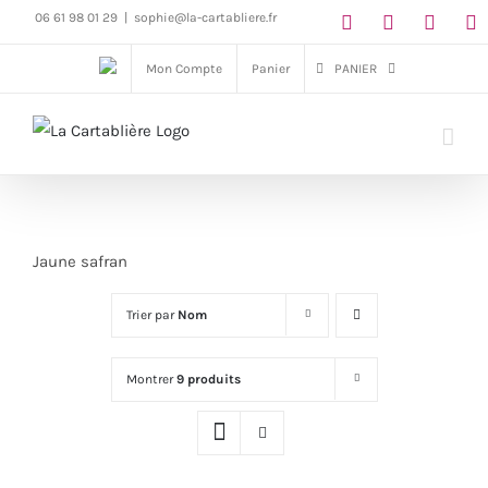
Passer
06 61 98 01 29
|
sophie@la-cartabliere.fr
au
Mon Compte
Panier
PANIER
contenu
Jaune safran
Trier par
Nom
Montrer
9 produits