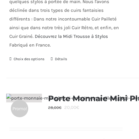
quelques stylos à portée de main. Nous l'avons
page
déclinée dans trois types de cuirs fantaisies
du
différents : Dans notre incontournable Cuir Pailleté
produit
ainsi que dans notre très joli Cuir Rétro, et enfin, en
Cuir Grainé.
Découvrez la Midi Trousse à Stylos
Fabriqué en France.
Choix des options
Ce
Détails
produit
a
plusieurs
variations.
Porte Monnaie Mini Pl
Les
Le
Le
20,00
€
28,00
€
Promo!
options
prix
prix
peuvent
initial
actuel
être
était :
est :
choisies