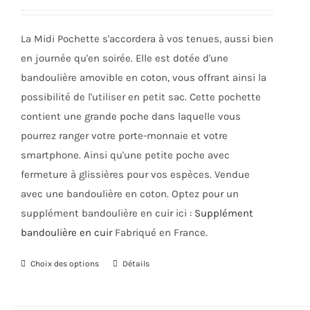
initial
actuel
être
était :
est :
choisies
La Midi Pochette s'accordera à vos tenues, aussi bien
91,00€.
45,00€.
sur
en journée qu'en soirée. Elle est dotée d'une
la
bandoulière amovible en coton, vous offrant ainsi la
page
possibilité de l'utiliser en petit sac. Cette pochette
du
contient une grande poche dans laquelle vous
produit
pourrez ranger votre porte-monnaie et votre
smartphone. Ainsi qu'une petite poche avec
fermeture à glissières pour vos espèces. Vendue
avec une bandoulière en coton. Optez pour un
supplément bandoulière en cuir ici :
Supplément
bandoulière en cuir
Fabriqué en France.
Choix des options
Ce
Détails
produit
a