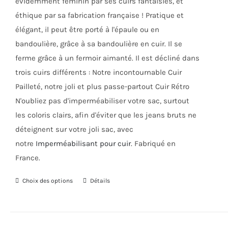
évidemment féminin par ses cuirs fantaisies, et
la
éthique par sa fabrication française ! Pratique et
page
élégant, il peut être porté à l'épaule ou en
du
bandoulière, grâce à sa bandoulière en cuir. Il se
produit
ferme grâce à un fermoir aimanté. Il est décliné dans
trois cuirs différents : Notre incontournable Cuir
Pailleté, notre joli et plus passe-partout Cuir Rétro
N'oubliez pas d'imperméabiliser votre sac, surtout
les coloris clairs, afin d'éviter que les jeans bruts ne
déteignent sur votre joli sac, avec
notre
Imperméabilisant pour cuir
. Fabriqué en
France.
Choix des options
Ce
Détails
produit
a
plusieurs