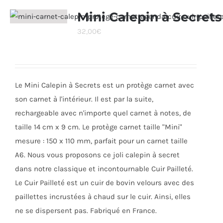
variations.
Mini Calepin à Secrets
Les
32,00
€
options
peuvent
être
choisies
Le Mini Calepin à Secrets est un protège carnet avec
sur
son carnet à l'intérieur. Il est par la suite,
la
rechargeable avec n'importe quel carnet à notes, de
page
taille 14 cm x 9 cm. Le protège carnet taille "Mini"
du
mesure : 150 x 110 mm, parfait pour un carnet taille
produit
A6. Nous vous proposons ce joli calepin à secret
dans notre classique et incontournable Cuir Pailleté.
Le Cuir Pailleté est un cuir de bovin velours avec des
paillettes incrustées à chaud sur le cuir. Ainsi, elles
ne se dispersent pas. Fabriqué en France.