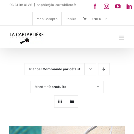
Passer
06 61 98 01 29
|
sophie@la-cartabliere.fr
au
Mon Compte
Panier
PANIER
contenu
Trier par
Commande par défaut
Montrer
9 produits