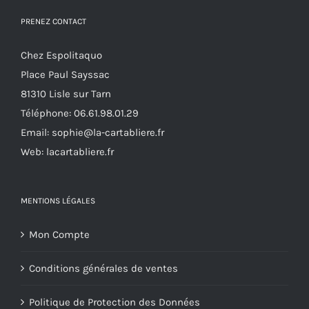
être
PRENEZ CONTACT
choisies
sur
Chez Espolitaquo
la
Place Paul Sayssac
page
81310 Lisle sur Tarn
du
Téléphone:
06.61.98.01.29
produit
Email:
sophie@la-cartabliere.fr
Web: lacartabliere.fr
MENTIONS LÉGALES
Mon Compte
Conditions générales de ventes
Politique de Protection des Données