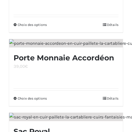
Choix des options
Ce
Détails
produit
a
plusieurs
Porte Monnaie Accordéon
variations.
39,00
€
Les
options
peuvent
être
Choix des options
Ce
Détails
choisies
produit
sur
a
la
plusieurs
page
Sac Royal