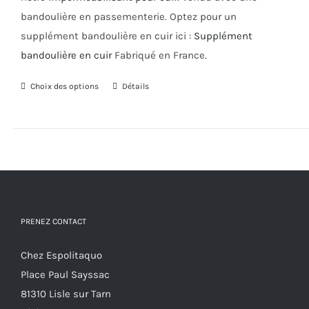
bandoulière en passementerie. Optez pour un
supplément bandoulière en cuir ici :
Supplément
bandoulière en cuir
Fabriqué en France.
Choix des options
Ce
Détails
produit
a
plusieurs
variations.
Les
options
PRENEZ CONTACT
peuvent
être
Chez Espolitaquo
choisies
Place Paul Sayssac
sur
81310 Lisle sur Tarn
la