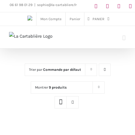
Passer
06 61 98 01 29
|
sophie@la-cartabliere.fr
au
Mon Compte
Panier
PANIER
contenu
Trier par
Commande par défaut
Montrer
9 produits