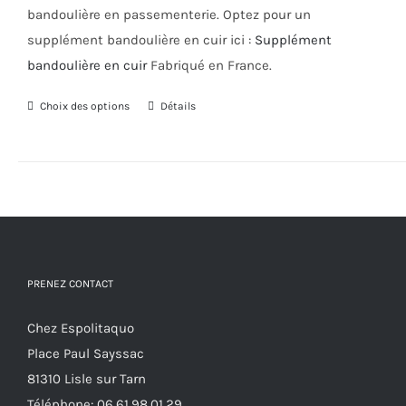
bandoulière en passementerie. Optez pour un
supplément bandoulière en cuir ici :
Supplément
bandoulière en cuir
Fabriqué en France.
Choix des options
Ce
Détails
produit
a
plusieurs
variations.
Les
options
PRENEZ CONTACT
peuvent
être
Chez Espolitaquo
choisies
Place Paul Sayssac
sur
81310 Lisle sur Tarn
la
Téléphone:
06.61.98.01.29