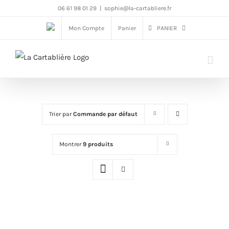
Passer
06 61 98 01 29
|
sophie@la-cartabliere.fr
au
Mon Compte
Panier
PANIER
contenu
Trier par
Commande par défaut
Montrer
9 produits