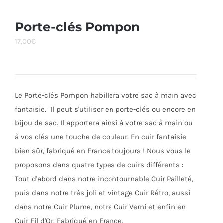
plusieurs
variations.
Porte-clés Pompon
Les
17,00
€
options
peuvent
être
choisies
Le Porte-clés Pompon habillera votre sac à main avec
sur
fantaisie. Il peut s'utiliser en porte-clés ou encore en
la
bijou de sac. Il apportera ainsi à votre sac à main ou
page
à vos clés une touche de couleur. En cuir fantaisie
du
bien sûr, fabriqué en France toujours ! Nous vous le
produit
proposons dans quatre types de cuirs différents :
Tout d'abord dans notre incontournable Cuir Pailleté,
puis dans notre très joli et vintage Cuir Rétro, aussi
dans notre Cuir Plume, notre Cuir Verni et enfin en
Cuir Fil d'Or. Fabriqué en France.