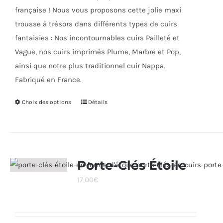
française ! Nous vous proposons cette jolie maxi
trousse à trésors dans différents types de cuirs
fantaisies : Nos incontournables cuirs Pailleté et
Vague, nos cuirs imprimés Plume, Marbre et Pop,
ainsi que notre plus traditionnel cuir Nappa.
Fabriqué en France.
Choix des options
Ce
Détails
produit
a
plusieurs
variations.
Porte-Clés Étoile
Les
17,00
€
options
peuvent
être