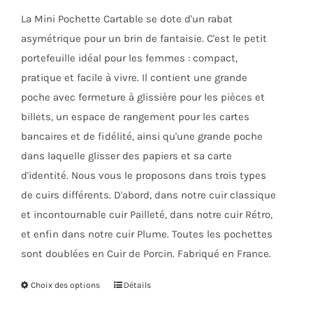
était :
est :
choisies
La Mini Pochette Cartable se dote d'un rabat
62,00€.
31,00€.
sur
asymétrique pour un brin de fantaisie. C'est le petit
la
portefeuille idéal pour les femmes : compact,
page
pratique et facile à vivre. Il contient une grande
du
poche avec fermeture à glissière pour les pièces et
produit
billets, un espace de rangement pour les cartes
bancaires et de fidélité, ainsi qu'une grande poche
dans laquelle glisser des papiers et sa carte
d'identité. Nous vous le proposons dans trois types
de cuirs différents. D'abord, dans notre cuir classique
et incontournable cuir Pailleté, dans notre cuir Rétro,
et enfin dans notre cuir Plume. Toutes les pochettes
sont doublées en Cuir de Porcin. Fabriqué en France.
Choix des options
Ce
Détails
produit