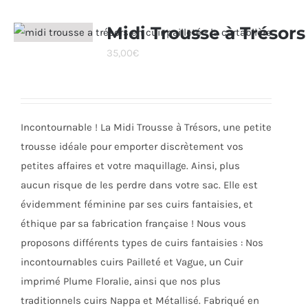
plusieurs
variations.
Midi Trousse à Trésors
Les
35,00
€
options
peuvent
être
choisies
Incontournable ! La Midi Trousse à Trésors, une petite
sur
trousse idéale pour emporter discrètement vos
la
petites affaires et votre maquillage. Ainsi, plus
page
aucun risque de les perdre dans votre sac. Elle est
du
évidemment féminine par ses cuirs fantaisies, et
produit
éthique par sa fabrication française ! Nous vous
proposons différents types de cuirs fantaisies : Nos
incontournables cuirs Pailleté et Vague, un Cuir
imprimé Plume Floralie, ainsi que nos plus
traditionnels cuirs Nappa et Métallisé. Fabriqué en