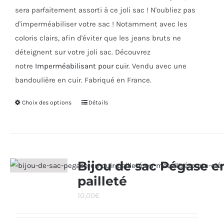
sera parfaitement assorti à ce joli sac ! N'oubliez pas
d'imperméabiliser votre sac ! Notamment avec les
coloris clairs, afin d'éviter que les jeans bruts ne
déteignent sur votre joli sac. Découvrez
notre
Imperméabilisant pour cuir
. Vendu avec une
bandoulière en cuir. Fabriqué en France.
Choix des options
Ce
Détails
produit
a
plusieurs
variations.
Bijou de sac Pégase en
Les
pailleté
options
10,00
€
peuvent
être