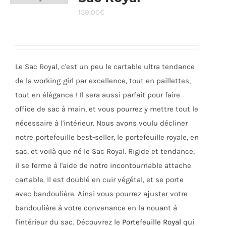
Les
159,00
€
options
peuvent
être
choisies
Le Sac Royal, c'est un peu le cartable ultra tendance
sur
de la working-girl par excellence, tout en paillettes,
la
tout en élégance ! Il sera aussi parfait pour faire
page
office de sac à main, et vous pourrez y mettre tout le
du
nécessaire à l'intérieur. Nous avons voulu décliner
produit
notre portefeuille best-seller, le portefeuille royale, en
sac, et voilà que né le Sac Royal. Rigide et tendance,
il se ferme à l'aide de notre incontournable attache
cartable. Il est doublé en cuir végétal, et se porte
avec bandoulière. Ainsi vous pourrez ajuster votre
bandoulière à votre convenance en la nouant à
l'intérieur du sac. Découvrez le
Portefeuille Royal
qui