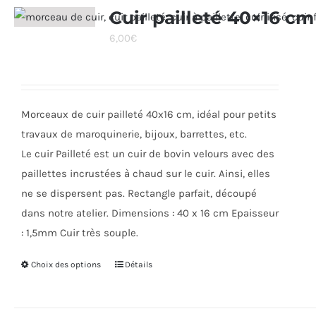
variations.
Cuir pailleté 40×16 cm
Les
6,00
€
options
peuvent
être
choisies
Morceaux de cuir pailleté 40x16 cm, idéal pour petits
sur
travaux de maroquinerie, bijoux, barrettes, etc.
la
Le cuir Pailleté est un cuir de bovin velours avec des
page
paillettes incrustées à chaud sur le cuir. Ainsi, elles
du
ne se dispersent pas. Rectangle parfait, découpé
produit
dans notre atelier. Dimensions : 40 x 16 cm Epaisseur
: 1,5mm Cuir très souple.
Choix des options
Ce
Détails
produit
a