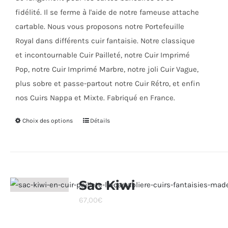
fidélité. Il se ferme à l'aide de notre fameuse attache
cartable. Nous vous proposons notre Portefeuille
Royal dans différents cuir fantaisie. Notre classique
et incontournable Cuir Pailleté, notre Cuir Imprimé
Pop, notre Cuir Imprimé Marbre, notre joli Cuir Vague,
plus sobre et passe-partout notre Cuir Rétro, et enfin
nos Cuirs Nappa et Mixte. Fabriqué en France.
Choix des options
Ce
Détails
produit
a
plusieurs
variations.
Sac Kiwi
Les
67,00
€
options
peuvent