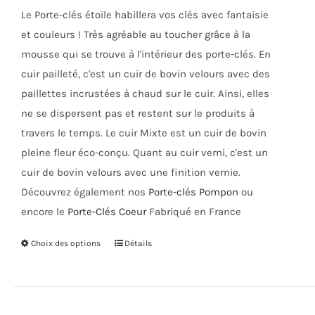
choisies
Le Porte-clés étoile habillera vos clés avec fantaisie
sur
et couleurs ! Très agréable au toucher grâce à la
la
mousse qui se trouve à l'intérieur des porte-clés. En
page
cuir pailleté, c'est un cuir de bovin velours avec des
du
paillettes incrustées à chaud sur le cuir. Ainsi, elles
produit
ne se dispersent pas et restent sur le produits à
travers le temps. Le cuir Mixte est un cuir de bovin
pleine fleur éco-conçu. Quant au cuir verni, c'est un
cuir de bovin velours avec une finition vernie.
Découvrez également nos
Porte-clés Pompon
ou
encore le
Porte-Clés Coeur
Fabriqué en France
Choix des options
Ce
Détails
produit
a
plusieurs