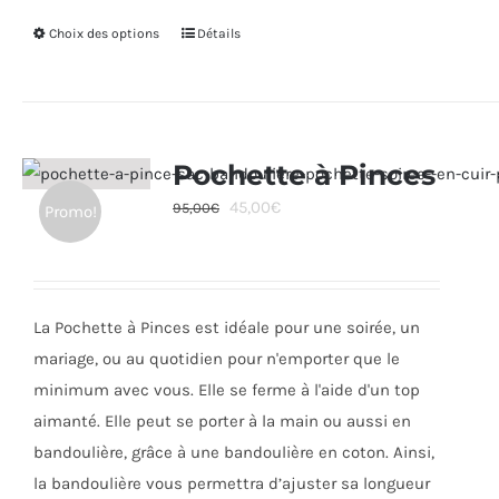
Choix des options
Ce
Détails
produit
a
plusieurs
variations.
Pochette à Pinces
Les
Le
Le
45,00
€
95,00
€
Promo!
options
prix
prix
peuvent
initial
actuel
être
était :
est :
choisies
La Pochette à Pinces est idéale pour une soirée, un
95,00€.
45,00€.
sur
mariage, ou au quotidien pour n'emporter que le
la
minimum avec vous. Elle se ferme à l'aide d'un top
page
aimanté. Elle peut se porter à la main ou aussi en
du
bandoulière, grâce à une bandoulière en coton. Ainsi,
produit
la bandoulière vous permettra d’ajuster sa longueur