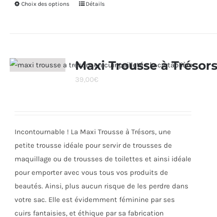
Choix des options
Ce
Détails
produit
a
plusieurs
variations.
Maxi Trousse à Trésor
Les
39,00
€
options
peuvent
être
choisies
Incontournable ! La Maxi Trousse à Trésors, une
sur
petite trousse idéale pour servir de trousses de
la
maquillage ou de trousses de toilettes et ainsi idéale
page
pour emporter avec vous tous vos produits de
du
beautés. Ainsi, plus aucun risque de les perdre dans
produit
votre sac. Elle est évidemment féminine par ses
cuirs fantaisies, et éthique par sa fabrication