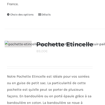
France.
Choix des options
Ce
Détails
produit
a
plusieurs
variations.
Pochette Etincelle
Les
89,00
€
options
peuvent
être
choisies
Notre Pochette Etincelle est idéale pour vos soirées
sur
ou en guise de petit sac. La particularité de cette
la
pochette est qu'elle peut se porter de plusieurs
page
façons. En bandoulière ou en porté épaule grâce à sa
du
bandoulière en coton. La bandoulière se noue à