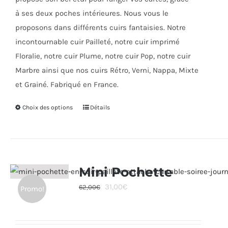
page
à ses deux poches intérieures. Nous vous le
du
proposons dans différents cuirs fantaisies. Notre
produit
incontournable cuir Pailleté, notre cuir imprimé
Floralie, notre cuir Plume, notre cuir Pop, notre cuir
Marbre ainsi que nos cuirs Rétro, Verni, Nappa, Mixte
et Grainé. Fabriqué en France.
Choix des options
Ce
Détails
produit
a
plusieurs
variations.
Mini Pochette
Les
Le
Le
31,00
€
62,00
€
Promo!
options
prix
prix
peuvent
initial
actuel
être