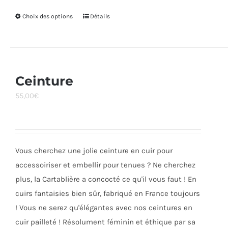
Choix des options
Ce
Détails
produit
a
plusieurs
variations.
Ceinture
Les
55,00
€
options
peuvent
être
choisies
Vous cherchez une jolie ceinture en cuir pour
sur
accessoiriser et embellir pour tenues ? Ne cherchez
la
plus, la Cartablière a concocté ce qu'il vous faut ! En
page
cuirs fantaisies bien sûr, fabriqué en France toujours
du
! Vous ne serez qu'élégantes avec nos ceintures en
produit
cuir pailleté ! Résolument féminin et éthique par sa