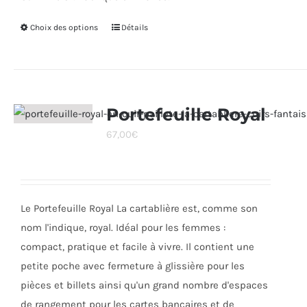
Choix des options
Ce
Détails
produit
a
plusieurs
variations.
Portefeuille Royal
Les
67,00
€
options
peuvent
être
choisies
Le Portefeuille Royal La cartablière est, comme son
sur
nom l'indique, royal. Idéal pour les femmes :
la
compact, pratique et facile à vivre. Il contient une
page
petite poche avec fermeture à glissière pour les
du
pièces et billets ainsi qu'un grand nombre d'espaces
produit
de rangement pour les cartes bancaires et de