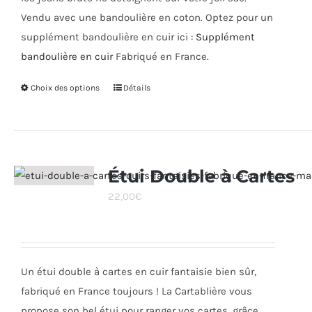
Vendu avec une bandoulière en coton. Optez pour un
supplément bandoulière en cuir ici :
Supplément
bandoulière en cuir
Fabriqué en France.
Choix des options
Ce
Détails
produit
a
plusieurs
variations.
Étui Double à Cartes
Les
22,00
€
options
peuvent
être
choisies
Un étui double à cartes en cuir fantaisie bien sûr,
sur
fabriqué en France toujours ! La Cartablière vous
la
propose son bel étui pour ranger vos cartes, grâce