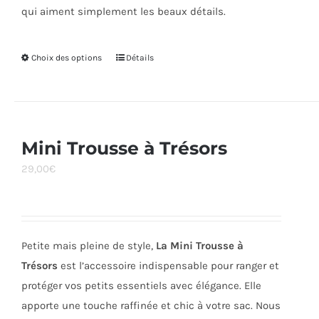
qui aiment simplement les beaux détails.
Choix des options
Ce
Détails
produit
a
plusieurs
variations.
Mini Trousse à Trésors
Les
29,00
€
options
peuvent
être
choisies
Petite mais pleine de style,
La Mini Trousse à
sur
Trésors
est l’accessoire indispensable pour ranger et
la
protéger vos petits essentiels avec élégance. Elle
page
apporte une touche raffinée et chic à votre sac. Nous
du