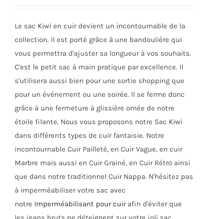
être
choisies
Le sac Kiwi en cuir devient un incontournable de la
sur
collection. Il est porté grâce à une bandoulière qui
la
vous permettra d'ajuster sa longueur à vos souhaits.
page
C'est le petit sac à main pratique par excellence. Il
du
s'utilisera aussi bien pour une sortie shopping que
produit
pour un événement ou une soirée. Il se ferme donc
grâce à une fermeture à glissière ornée de notre
étoile filante. Nous vous proposons notre Sac Kiwi
dans différents types de cuir fantaisie. Notre
incontournable Cuir Pailleté, en Cuir Vague, en cuir
Marbre mais aussi en Cuir Grainé, en Cuir Rétro ainsi
que dans notre traditionnel Cuir Nappa. N'hésitez pas
à imperméabiliser votre sac avec
notre
Imperméabilisant pour cuir
afin d'éviter que
les jeans bruts ne déteignent sur votre joli sac.