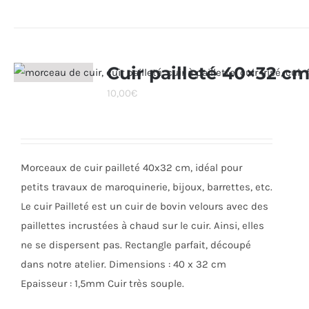
produit
a
plusieurs
variations.
Cuir pailleté 40×32 c
Les
10,00
€
options
peuvent
être
choisies
Morceaux de cuir pailleté 40x32 cm, idéal pour
sur
petits travaux de maroquinerie, bijoux, barrettes, etc.
la
Le cuir Pailleté est un cuir de bovin velours avec des
page
paillettes incrustées à chaud sur le cuir. Ainsi, elles
du
ne se dispersent pas. Rectangle parfait, découpé
produit
dans notre atelier. Dimensions : 40 x 32 cm
Epaisseur : 1,5mm Cuir très souple.