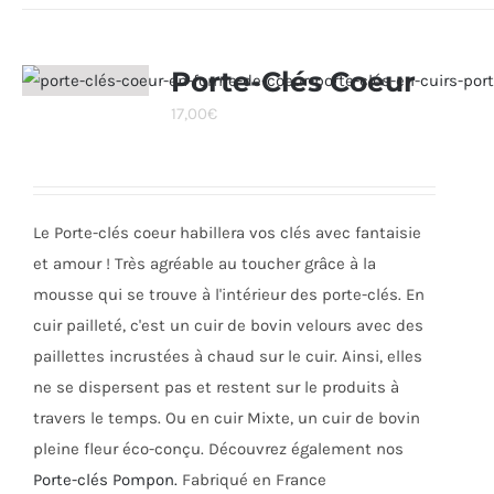
a
plusieurs
variations.
Porte-Clés Coeur
Les
17,00
€
options
peuvent
être
choisies
Le Porte-clés coeur habillera vos clés avec fantaisie
sur
et amour ! Très agréable au toucher grâce à la
la
mousse qui se trouve à l'intérieur des porte-clés. En
page
cuir pailleté, c'est un cuir de bovin velours avec des
du
paillettes incrustées à chaud sur le cuir. Ainsi, elles
produit
ne se dispersent pas et restent sur le produits à
travers le temps. Ou en cuir Mixte, un cuir de bovin
pleine fleur éco-conçu. Découvrez également nos
Porte-clés Pompon.
Fabriqué en France