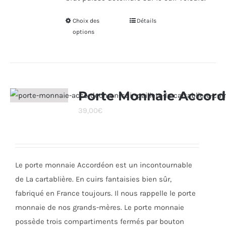
Choix des
Ce
Détails
options
produit
a
plusieurs
variations.
Les
Porte Monnaie Accor
options
39,00
€
peuvent
être
choisies
sur
Le porte monnaie Accordéon est un incontournable
la
de La cartablière. En cuirs fantaisies bien sûr,
page
fabriqué en France toujours. Il nous rappelle le porte
du
monnaie de nos grands-mères. Le porte monnaie
produit
possède trois compartiments fermés par bouton