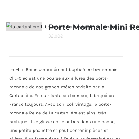
a
plusieurs
variations.
Porte Monnaie Mini R
Les
32,00
€
options
peuvent
être
choisies
Le Mini Reine comunément baptisé porte-monnaie
sur
Clic-Clac est une bourse aux allures des porte-
la
monnaie de nos grands-mères revisité par la
page
Cartablière. En cuir fantaisie bien sûr, fabriqué en
du
France toujours. Avec son look vintage, le porte-
produit
monnaie Reine de La cartablière est ainsi très
pratique. Il se glisse entre autres dans une poche,
une petite pochette et peut contenir pièces et