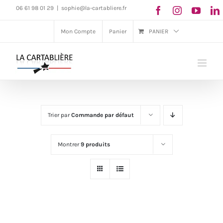
Passer
06 61 98 01 29
|
sophie@la-cartabliere.fr
au
Mon Compte
Panier
PANIER
contenu
Trier par
Commande par défaut
Montrer
9 produits