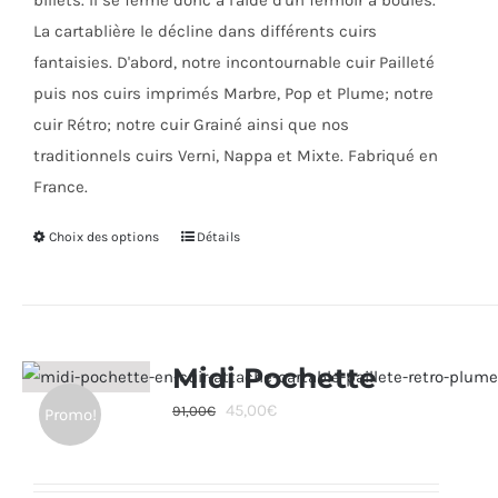
billets. Il se ferme donc à l'aide d'un fermoir à boules.
La cartablière le décline dans différents cuirs
fantaisies. D'abord, notre incontournable cuir Pailleté
puis nos cuirs imprimés Marbre, Pop et Plume; notre
cuir Rétro; notre cuir Grainé ainsi que nos
traditionnels cuirs Verni, Nappa et Mixte. Fabriqué en
France.
Choix des options
Ce
Détails
produit
a
plusieurs
variations.
Midi Pochette
Les
Le
Le
45,00
€
91,00
€
Promo!
options
prix
prix
peuvent
initial
actuel
être